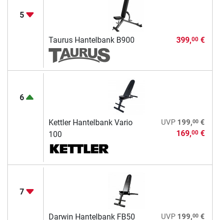
5
Taurus Hantelbank B900
399,
€
00
6
00
Kettler Hantelbank Vario
UVP
199,
€
169,
€
00
100
7
00
Darwin Hantelbank FB50
UVP
199,
€