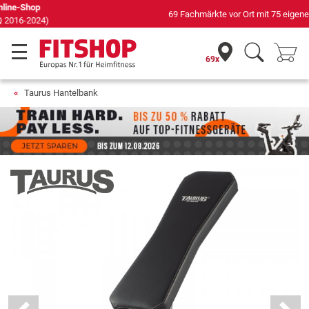
69 Fachmärkte vor Ort mit 75 eigenen Servicetechnikern
69x
Taurus Hantelbank