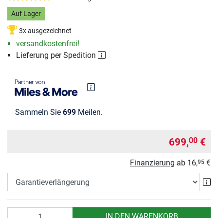
Auf Lager
3x ausgezeichnet
versandkostenfrei!
Lieferung per Spedition
Sammeln Sie
699
Meilen.
699,
€
00
Finanzierung
ab
16,
€
95
Ga
Anzahl
IN DEN WARENKORB