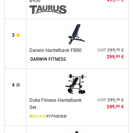
B950
3
00
Darwin Hantelbank FB80
UVP
399,
€
299,
€
00
4
00
Duke Fitness Hantelbank
UVP
399,
€
249,
€
00
Set