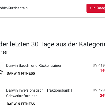
obic-Kurzhanteln
zur Kateg
 der letzten 30 Tage aus der Kategori
ner
Darwin Bauch- und Rückentrainer
UVP
19
14
Darwin Inversionstisch | Traktionsbank |
UVP
29
24
Schwerkrafttrainer