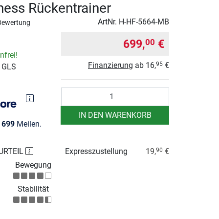
tness Rückentrainer
ArtNr.
H-HF-5664-MB
Bewertung
699,
€
00
frei!
Finanzierung
ab
16,
€
95
r GLS
Anzahl
IN DEN WARENKORB
e
699
Meilen.
URTEIL
Expresszustellung
19,
€
90
Bewegung
Stabilität