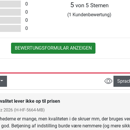
0
5
von 5 Sternen
0
(1 Kundenbewertung)
0
0
BEWERTUNGSFORMULAR ANZEIGEN
Sprac
valitet lever ikke op til prisen
z 2026
(H-HF-5664-MB)
ghederne er mange, men kvaliteten i de skruer mm, der bruges ve
ke god. Betjening af indstilling burde være nemmere (og mere sikk