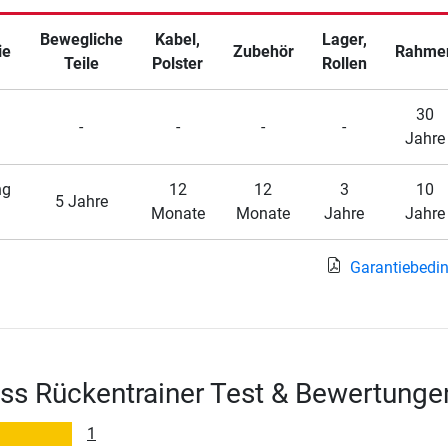
Bewegliche
Kabel,
Lager,
ie
Zubehör
Rahme
Teile
Polster
Rollen
30
-
-
-
-
Jahre
ng
12
12
3
10
5 Jahre
Monate
Monate
Jahre
Jahre
Garantiebedi
ess Rückentrainer Test & Bewertunge
1