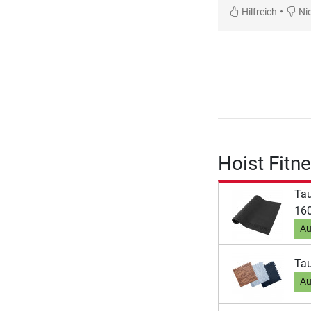
•
Hilfreich
Nic
Hoist Fitn
Ta
160
Au
Tau
Au