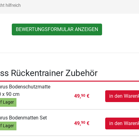
ht hilfreich
BEWERTUNGSFORMULAR ANZEIGEN
ess Rückentrainer Zubehör
urus Bodenschutzmatte
 x 90 cm
49,
€
in den Waren
90
f Lager
rus Bodenmatten Set
49,
€
in den Waren
90
f Lager