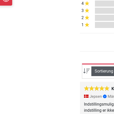
4
3
2
1
Sortierung
K
Jepsen
Mär
Indstillingsmuli
indstilling er ik