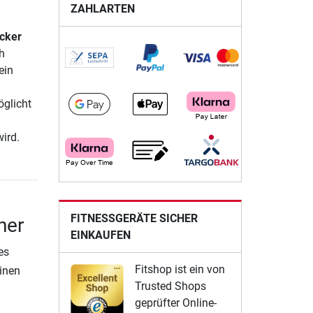
ZAHLARTEN
cker
h
ein
öglicht
ird.
FITNESSGERÄTE SICHER
ner
EINKAUFEN
es
Fitshop ist ein von
einen
Trusted Shops
geprüfter Online-