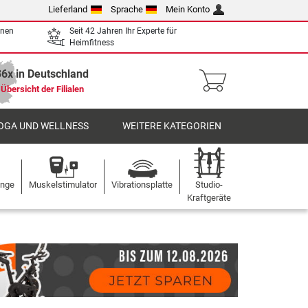
Lieferland
Sprache
Mein Konto
enen
Seit 42 Jahren Ihr Experte für
Heimfitness
36x in Deutschland
Übersicht der Filialen
OGA UND WELLNESS
WEITERE KATEGORIEN
ange
Muskelstimulator
Vibrationsplatte
Studio-
Kraftgeräte