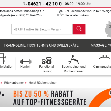
04621 - 42 10 0
08:00 - 19:00 Uhr
tschlands bester Online-Shop
für
69 Fachmärkte vor Ort mit 75 eig
rtgeräte (n-tv+DISQ 2016-2024)
Servicetechnikern
Suchen
TRAMPOLINE, TISCHTENNIS UND SPIELGERÄTE
MASSAGE, Y
elstation
Hanteln
Functional
Bauchtrainer und
Klimmzugst
Training
Rückentrainer
Rückentrainer
Hoist Rückentrainer