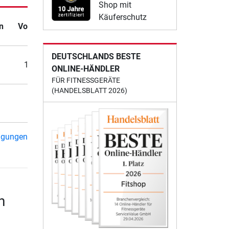
Shop mit
Käuferschutz
n
Vollgarantie
DEUTSCHLANDS BESTE
10 Jahre
ONLINE-HÄNDLER
FÜR FITNESSGERÄTE
(HANDELSBLATT 2026)
-
ngungen
n