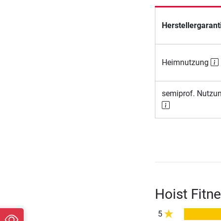
Herstellergarant
Heimnutzung
semiprof. Nutzu
Hoist Fitn
5