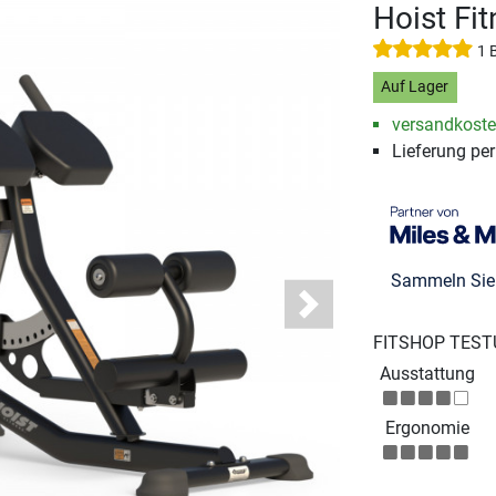
Hoist Fi
1 
Auf Lager
versandkosten
Lieferung pe
Sammeln Si
Next
FITSHOP TEST
Ausstattung
Ergonomie