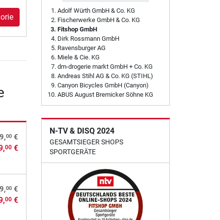
Adolf Würth GmbH & Co. KG
orie
Fischerwerke GmbH & Co. KG
Fitshop GmbH
Dirk Rossmann GmbH
Ravensburger AG
Miele & Cie. KG
dm-drogerie markt GmbH + Co. KG
Andreas Stihl AG & Co. KG (STIHL)
Canyon Bicycles GmbH (Canyon)
e
ABUS August Bremicker Söhne KG
N-TV & DISQ 2024
00
9,
€
GESAMTSIEGER SHOPS
9,
€
00
SPORTGERÄTE
00
9,
€
9,
€
00