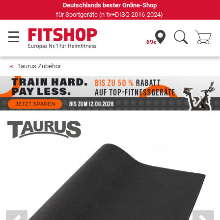
69 Fachmärkte vor Ort mit 75 eigenen Servicetechnikern
69x
Taurus Zubehör