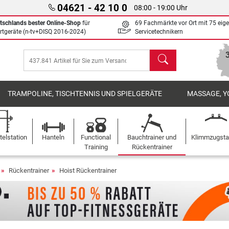
04621 - 42 10 0
08:00 - 19:00 Uhr
tschlands bester Online-Shop
für
69 Fachmärkte vor Ort mit 75 eig
rtgeräte (n-tv+DISQ 2016-2024)
Servicetechnikern
Suchen
TRAMPOLINE, TISCHTENNIS UND SPIELGERÄTE
MASSAGE, Y
elstation
Hanteln
Functional
Bauchtrainer und
Klimmzugst
Training
Rückentrainer
Rückentrainer
Hoist Rückentrainer