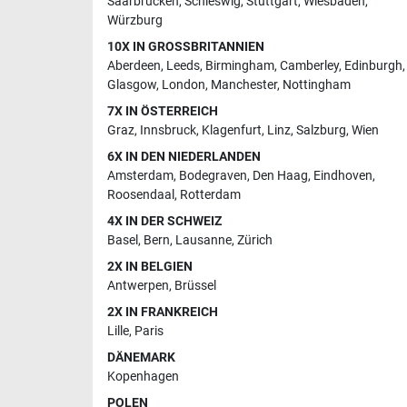
Saarbrücken
,
Schleswig
,
Stuttgart
,
Wiesbaden
,
Würzburg
10X IN GROSSBRITANNIEN
Aberdeen
,
Leeds
,
Birmingham
,
Camberley
,
Edinburgh
,
Glasgow
,
London
,
Manchester
,
Nottingham
7X IN ÖSTERREICH
Graz
,
Innsbruck
,
Klagenfurt
,
Linz
,
Salzburg
,
Wien
6X IN DEN NIEDERLANDEN
Amsterdam
,
Bodegraven
,
Den Haag
,
Eindhoven
,
Roosendaal
,
Rotterdam
4X IN DER SCHWEIZ
Basel
,
Bern
,
Lausanne
,
Zürich
2X IN BELGIEN
Antwerpen
,
Brüssel
2X IN FRANKREICH
Lille
,
Paris
DÄNEMARK
Kopenhagen
POLEN