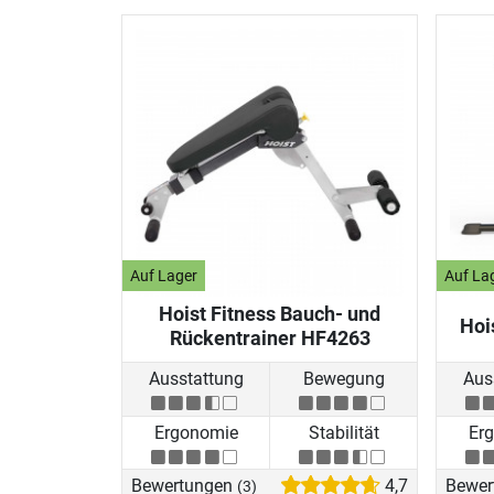
Auf Lager
Auf La
Hoist Fitness Bauch- und
Hoi
Rückentrainer HF4263
Ausstattung
Bewegung
Aus
Ergonomie
Stabilität
Er
Bewertungen
4,7
Bewer
(3)