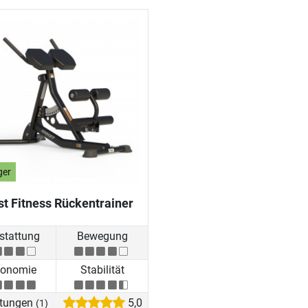
ger
st Fitness Rückentrainer
stattung
Bewegung
gonomie
Stabilität
tungen
5,0
(1)