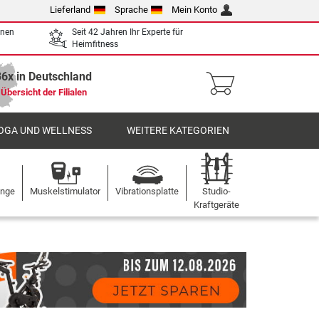
Lieferland
Sprache
Mein Konto
enen
Seit 42 Jahren Ihr Experte für
Heimfitness
36x in Deutschland
Übersicht der Filialen
OGA UND WELLNESS
WEITERE KATEGORIEN
ange
Muskelstimulator
Vibrationsplatte
Studio-
Kraftgeräte