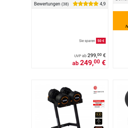
Bewertungen
4,9
(38)
N
Sie sparen
50 €
00
299,
€
ab
UVP
249,
€
00
ab