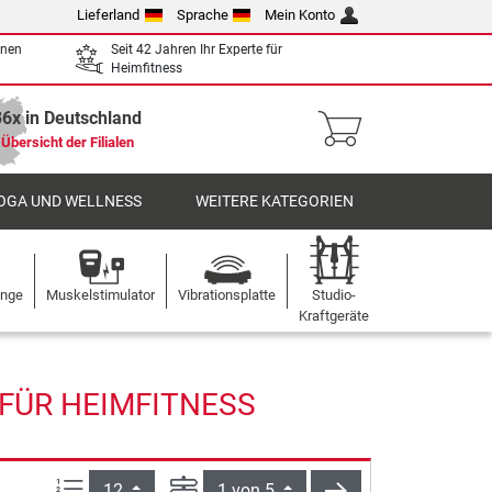
Lieferland
Sprache
Mein Konto
enen
Seit 42 Jahren Ihr Experte für
Heimfitness
36x in Deutschland
Übersicht der Filialen
OGA UND WELLNESS
WEITERE KATEGORIEN
ange
Muskelstimulator
Vibrationsplatte
Studio-
Kraftgeräte
 FÜR HEIMFITNESS
Artikel pro Seite:
Seite
weiter