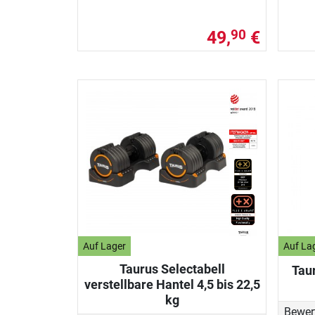
49,
€
90
Auf Lager
Auf La
Taurus Selectabell
Tau
verstellbare Hantel 4,5 bis 22,5
kg
Bewer