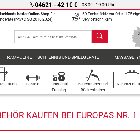
04621 - 42 10 0
08:00 - 19:00 Uhr
tschlands bester Online-Shop
für
69 Fachmärkte vor Ort mit 75 eig
rtgeräte (n-tv+DISQ 2016-2024)
Servicetechnikern
Suchen
TRAMPOLINE, TISCHTENNIS UND SPIELGERÄTE
MASSAGE, Y
elstation
Hanteln
Functional
Bauchtrainer und
Klimmzugst
Training
Rückentrainer
HÖR KAUFEN BEI EUROPAS NR. 1