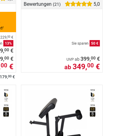
Bewertungen
5,0
(21)
6
t!
s
229,
€
00
en
13%
Sie sparen
50 €
00
9,
€
00
00
9,
€
399,
€
ab
UVP
,
€
349,
€
00
00
ab
00
179,
€