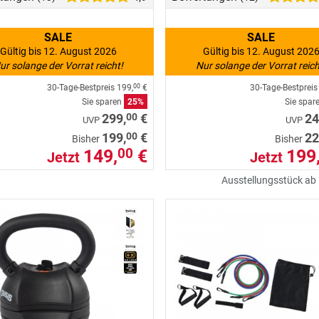
SALE
SALE
Gültig bis 12. August 2026
Gültig bis 12. August 202
ur solange der Vorrat reicht!
Nur solange der Vorrat reich
30-Tage-Bestpreis
199,
€
30-Tage-Bestprei
00
Sie sparen
25%
Sie spar
00
299,
€
24
UVP
UVP
00
199,
€
22
Bisher
Bisher
149,
€
199
00
Jetzt
Jetzt
Ausstellungsstück ab