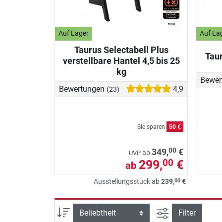
Auf Lager
Auf La
Taurus Selectabell Plus
Taur
verstellbare Hantel 4,5 bis 25
kg
Bewer
Bewertungen
4,9
(23)
Sie sparen
50 €
00
349,
€
ab
UVP
299,
€
00
ab
00
Ausstellungsstück ab
239,
€
Ansicht filtern
Sortierung
Filter