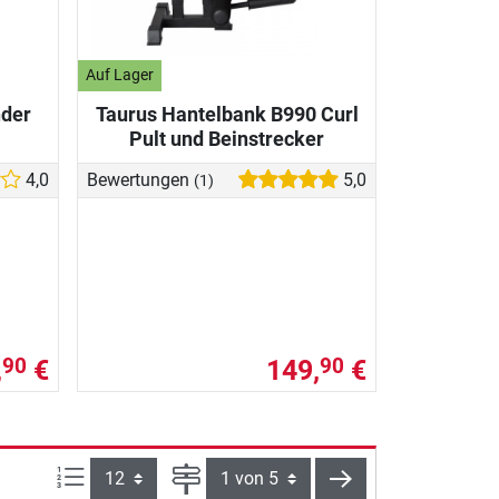
Auf Lager
nder
Taurus Hantelbank B990 Curl
Pult und Beinstrecker
4,0
Bewertungen
5,0
(1)
,
€
149,
€
90
90
Artikel pro Seite:
Seite
weiter