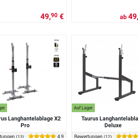
49,
€
49
90
ab
ger
Auf Lager
rus Langhantelablage X2
Taurus Langhantelabl
Pro
Deluxe
tungen
4,9
Bewertungen
(13)
(12)