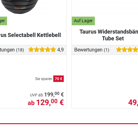
ger
Auf Lager
Taurus Widerstandsbä
us Selectabell Kettlebell
Tube Set
tungen
4,9
Bewertungen
(18)
(1)
Sie sparen
70 €
00
199,
€
ab
UVP
129,
€
49
00
ab