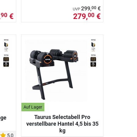
00
299,
€
UVP
,
€
279,
€
90
00
Auf Lager
Taurus Selectabell Pro
age
verstellbare Hantel 4,5 bis 35
kg
5,0