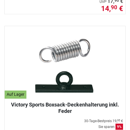
90
17,
€
UVP
14,
€
90
Auf Lager
Victory Sports Boxsack-Deckenhalterung inkl.
Feder
30-Tage-Bestpreis
19,
€
95
Sie sparen
9%