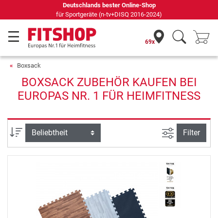
Deutschlands bester Online-Shop
für Sportgeräte (n-tv+DISQ 2016-2024)
69x
Boxsack
BOXSACK ZUBEHÖR KAUFEN BEI
EUROPAS NR. 1 FÜR HEIMFITNESS
Ansicht filte
Sortierung
Filter