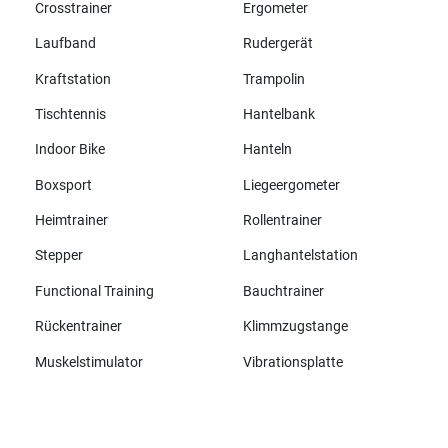
Crosstrainer
Ergometer
Laufband
Rudergerät
Kraftstation
Trampolin
Tischtennis
Hantelbank
Indoor Bike
Hanteln
Boxsport
Liegeergometer
Heimtrainer
Rollentrainer
Stepper
Langhantelstation
Functional Training
Bauchtrainer
Rückentrainer
Klimmzugstange
Muskelstimulator
Vibrationsplatte
Alle Marken