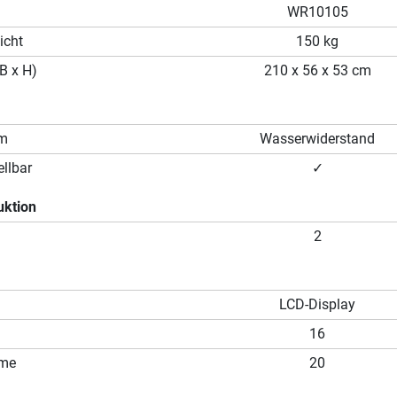
WR10105
icht
150 kg
B x H)
210 x 56 x 53 cm
em
Wasserwiderstand
llbar
✓
uktion
2
LCD-Display
16
mme
20