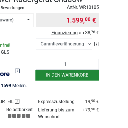
ArtNr.
WR10105
 Bewertungen
1.599,
€
00
uware)
Finanzierung
ab
38,
€
76
Garantieverlä
frei!
r GLS
Anzahl
IN DEN WARENKORB
e
1599
Meilen.
URTEIL
Expresszustellung
19,
€
90
Belastbarkeit
Lieferung bis zum
+79,
€
90
Wunschort