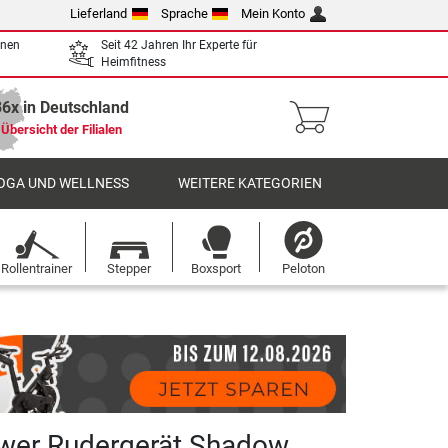
Lieferland
Sprache
Mein Konto
enen
Seit 42 Jahren Ihr Experte für
Heimfitness
36x in Deutschland
Übersicht der Filialen
OGA UND WELLNESS
WEITERE KATEGORIEN
Rollentrainer
Stepper
Boxsport
Peloton
wer Rudergerät Shadow