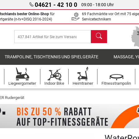
04621 - 42 10 0
09:00 - 18:00 Uhr
tschlands bester Online-Shop
für
69 Fachmärkte vor Ort mit 75 eig
rtgeräte (n-tv+DISQ 2016-2024)
Servicetechnikern
Suchen
TRAMPOLINE, TISCHTENNIS UND SPIELGERÄTE
MASSAGE, Y
Liegeergometer
Indoor Bike
Heimtrainer
Fitnesstrampolin
 Rudergerät
WaterRo