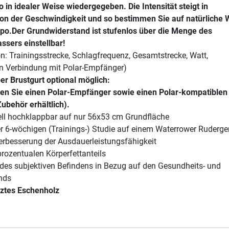
 in idealer Weise wiedergegeben. Die Intensität steigt in
on der Geschwindigkeit und so bestimmen Sie auf natürliche 
po.Der Grundwiderstand ist stufenlos über die Menge des
ssers einstellbar!
: Trainingsstrecke, Schlagfrequenz, Gesamtstrecke, Watt,
in Verbindung mit Polar-Empfänger)
r Brustgurt optional möglich:
gen Sie einen Polar-Empfänger sowie einen Polar-kompatiblen
Zubehör erhältlich).
l hochklappbar auf nur 56x53 cm Grundfläche
r 6-wöchigen (Trainings-) Studie auf einem Waterrower Ruderger
Verbesserung der Ausdauerleistungsfähigkeit
rozentualen Körperfettanteils
 des subjektiven Befindens in Bezug auf den Gesundheits- und
nds
iztes Eschenholz