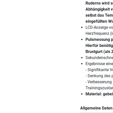
Ruderns wird so
Abhängigkeit v
selbst das Tem
eingefüllten Wa
LCD-Anzeige von
Herzfrequenz (
Pulsmessung pe
Hierfür benöti
Brustgurt (als 
Sekundenschnel
Ergebnisse eine
- Signifikante 
- Senkung des p
- Verbesserung
Trainingszusta
Material: gebe
Allgemeine Daten