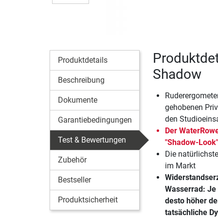
Produktdet
Produktdetails
Shadow
Beschreibung
Ruderergometer
Dokumente
gehobenen Pri
den Studioeins
Garantiebedingungen
Der WaterRowe
Test & Bewertungen
"Shadow-Look"
Die natürlichs
Zubehör
im Markt
Widerstandser
Bestseller
Wasserrad: Je 
Produktsicherheit
desto höher de
tatsächliche D