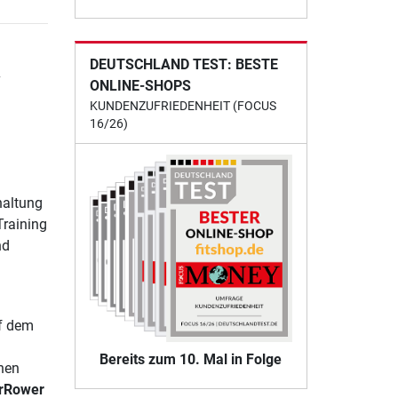
DEUTSCHLAND TEST: BESTE
w
ONLINE-SHOPS
KUNDENZUFRIEDENHEIT (FOCUS
16/26)
haltung
Training
nd
uf dem
Bereits zum 10. Mal in Folge
hen
rRower