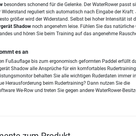
ow
besonders schonend für die Gelenke. Der WaterRower passt s
r Widerstand reguliert sich automatisch nach Eingabe der Kraft:
desto größer wird der Widerstand. Selbst bei hoher Intensität ist 
rgerät Shadow
noch angenehm leise. Fühlen Sie das natürliche
andes und hören Sie beim Training auf das angenehme Rausch
 kommt es an
ren Fußauflage bis zum ergonomisch geformten Paddel erfüllt d
rät Shadow alle Ansprüche für ein komfortables Rudertraining
stungsmonitor behalten Sie alle wichtigen Ruderdaten immer im
ue Herausforderung beim Rudertraining? Dann nutzen Sie die
oftware We-Row und treten Sie gegen andere WaterRower-Besitz
ente zum Produkt