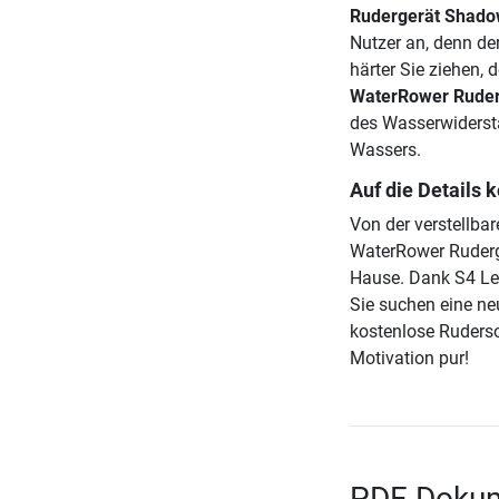
Rudergerät Shad
Nutzer an, denn de
härter Sie ziehen, 
WaterRower Rude
des Wasserwiderst
Wassers.
Auf die Details
Von der verstellba
WaterRower Ruderge
Hause. Dank S4 Lei
Sie suchen eine ne
kostenlose Ruders
Motivation pur!
PDF-Dokum