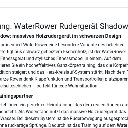
ung: WaterRower Rudergerät Shado
dow: massives Holzrudergerät im schwarzen Design
räsentiert WaterRower eine besondere Variante des beliebten
efertigt aus schwarz gebeiztem Eschenholz, ist der WaterRower
Fitnessgerät und stylisches Fitnessmöbel in einem. Auf dem
eren Sie ein hocheffektives Ganzkörpertraining, das die Körper
dition steigert und das Herz-Kreislauf-System stärkt. Nach dem 
warze Rower dank Klappfunktion und Transportrollen platzspare
iseiteschieben – perfekt für jede Wohnsituation.
rainingspartner
tet Ihnen ein perfektes Heimtraining, das dem realen Rudern a
achsteht. Als Widerstand nutzt das massive Holzrudergerät das
t Wasser. Bei diesem System ist die Ruderbewegung ausgesproc
ne ruckartige Sprünge. Dadurch ist das Training auf dem
Wate