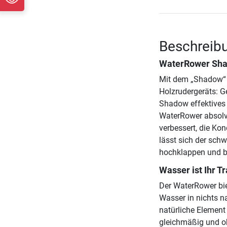
Beschreib
WaterRower Sha
Mit dem „Shadow“ p
Holzrudergeräts: G
Shadow effektives 
WaterRower absolvi
verbessert, die Kon
lässt sich der sch
hochklappen und be
Wasser ist Ihr T
Der WaterRower bie
Wasser in nichts n
natürliche Elemen
gleichmäßig und oh