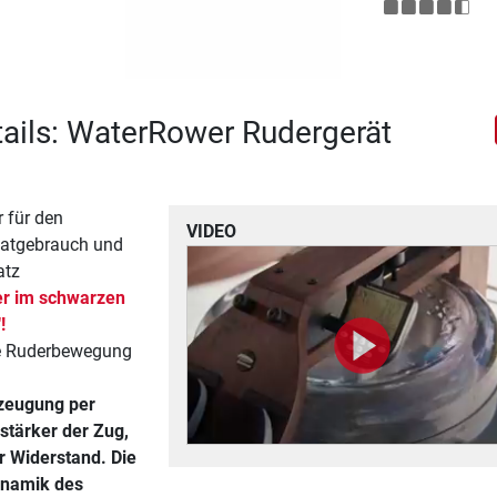
ails: WaterRower Rudergerät
 für den
VIDEO
vatgebrauch und
atz
r im schwarzen
!
te Ruderbewegung
zeugung per
stärker der Zug,
r Widerstand. Die
ynamik des