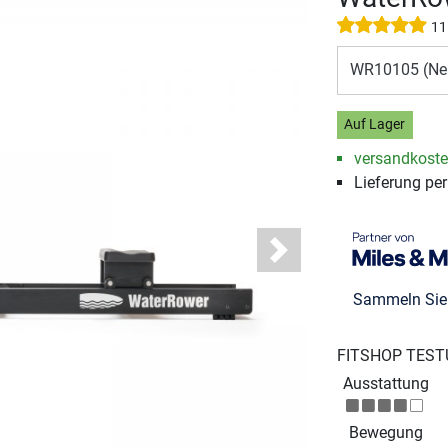
11
WR10105 (Ne
Auf Lager
versandkosten
Lieferung pe
Next
Sammeln Si
FITSHOP TEST
Ausstattung
Bewegung