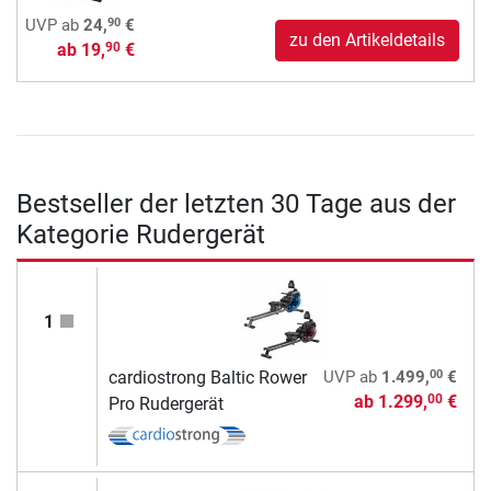
90
UVP
ab
24,
€
zu den Artikeldetails
ab
19,
€
90
Bestseller der letzten 30 Tage aus der
Kategorie Rudergerät
1
00
cardiostrong Baltic Rower
UVP
ab
1.499,
€
ab
1.299,
€
00
Pro Rudergerät