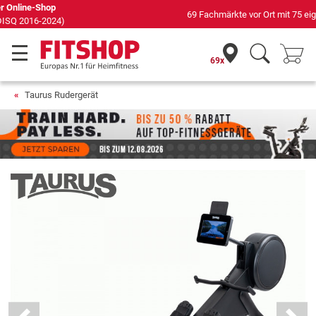
69 Fachmärkte vor Ort mit 75 eigenen Servicetechnikern
69x
Taurus Rudergerät