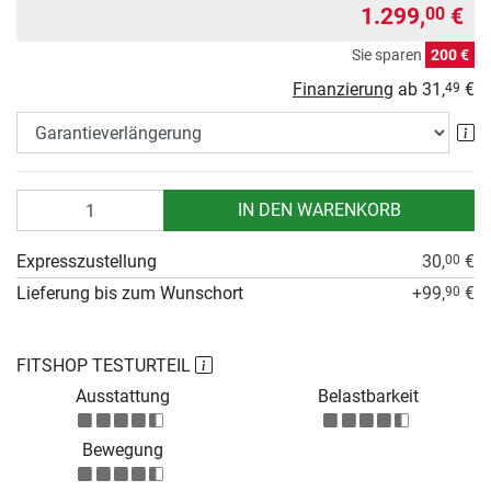
1.299,
€
00
Sie sparen
200 €
Finanzierung
ab
31,
€
49
Ga
Anzahl
IN DEN WARENKORB
Expresszustellung
30,
€
00
Lieferung bis zum Wunschort
+99,
€
90
FITSHOP TESTURTEIL
Ausstattung
Belastbarkeit
Bewegung