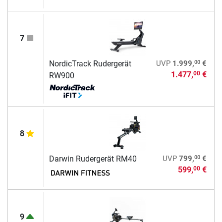
7
00
NordicTrack Rudergerät
UVP
1.999,
€
1.477,
€
00
RW900
8
00
Darwin Rudergerät RM40
UVP
799,
€
599,
€
00
9