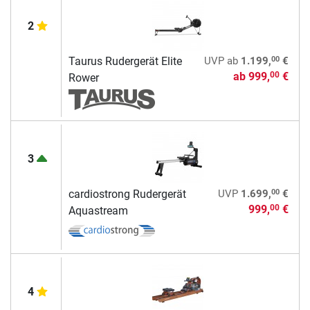
2
00
Taurus Rudergerät Elite
UVP
ab
1.199,
€
ab
999,
€
00
Rower
3
00
cardiostrong Rudergerät
UVP
1.699,
€
999,
€
00
Aquastream
4