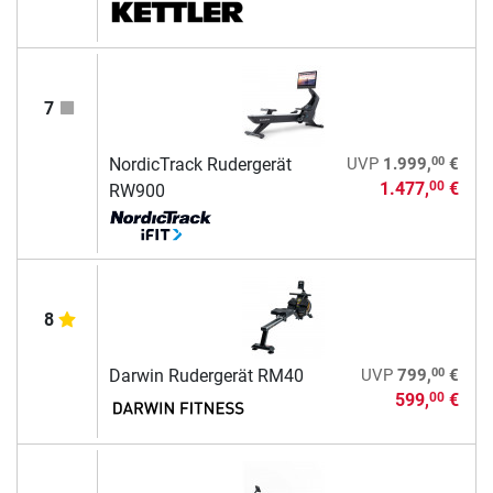
7
00
NordicTrack Rudergerät
UVP
1.999,
€
1.477,
€
00
RW900
8
00
Darwin Rudergerät RM40
UVP
799,
€
599,
€
00