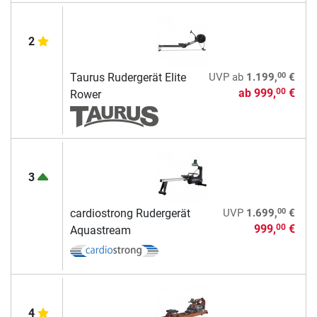
2
00
Taurus Rudergerät Elite
UVP
ab
1.199,
€
ab
999,
€
00
Rower
3
00
cardiostrong Rudergerät
UVP
1.699,
€
999,
€
00
Aquastream
4