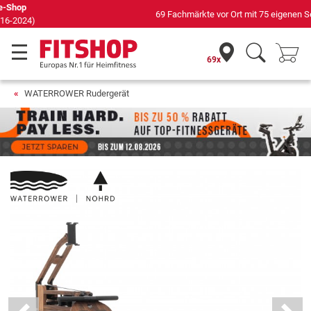
69 Fachmärkte vor Ort mit 75 eigenen Servicetechnikern
69x
WATERROWER Rudergerät