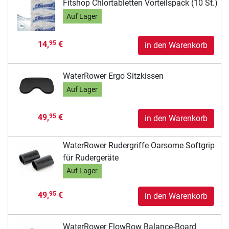
Fitshop Chlortabletten Vorteilspack (10 St.)
Auf Lager
14,
€
95
in den Warenkorb
WaterRower Ergo Sitzkissen
Auf Lager
49,
€
95
in den Warenkorb
WaterRower Rudergriffe Oarsome Softgrip
für Rudergeräte
Auf Lager
49,
€
95
in den Warenkorb
WaterRower FlowRow Balance-Board