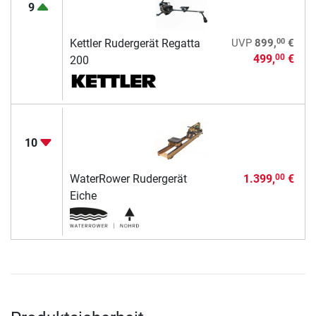
9
00
Kettler Rudergerät Regatta
UVP
899,
€
499,
€
00
200
10
WaterRower Rudergerät
1.399,
€
00
Eiche