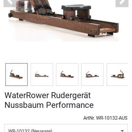
Previous
Next
WaterRower Rudergerät
Nussbaum Performance
ArtNr.
WR-10132-AUS
WR-10132 (Neuware)