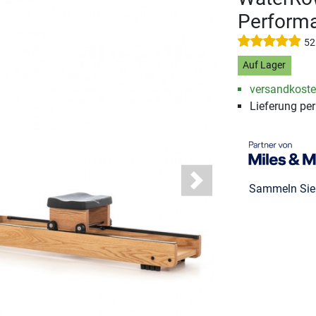
Perform
52
Auf Lager
versandkosten
Lieferung pe
Next
Sammeln Si