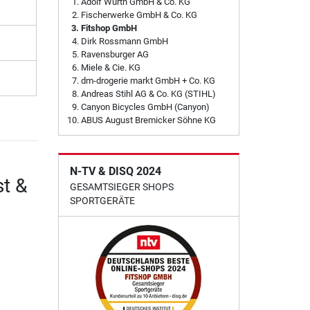
Adolf Würth GmbH & Co. KG
Fischerwerke GmbH & Co. KG
Fitshop GmbH
Dirk Rossmann GmbH
Ravensburger AG
Miele & Cie. KG
dm-drogerie markt GmbH + Co. KG
Andreas Stihl AG & Co. KG (STIHL)
Canyon Bicycles GmbH (Canyon)
ABUS August Bremicker Söhne KG
N-TV & DISQ 2024
t &
GESAMTSIEGER SHOPS
SPORTGERÄTE