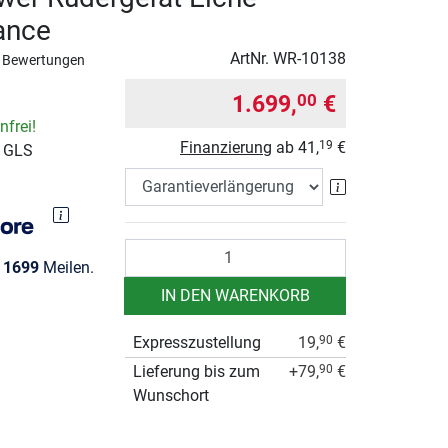
ance
ArtNr.
WR-10138
 Bewertungen
1.699,
€
00
frei!
Finanzierung
ab
41,
€
19
r GLS
Garantieverlä
Anzahl
e
1699
Meilen.
IN DEN WARENKORB
Expresszustellung
19,
€
90
Lieferung bis zum
+79,
€
90
Wunschort