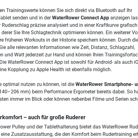
n Trainingswerte können Sie sich direkt via Bluetooth auf Ihr
ablet senden und in der
WaterRower Connect App
anzeigen las
er Ruderschlag präzise analysiert und in einer Kraftkurve grafisch
 derer Sie Ihre Schlagtechnik optimieren können. Ein weiterer Vor
hre früheren Workouts in der Historie speichern können. Durch di
ie alle relevanten Informationen wie Zeit, Distanz, Schlagzahl,
en und Watt jederzeit zur Hand und können Ihren Trainingsfortsch
Die WaterRower Connect App ist sowohl für Android- als auch i
Eine Kopplung zu Apple Health ist ebenfalls möglich.
 optimal nutzen zu können, ist die
WaterRower Smartphone- u
140–206 mm) beim Performance Ergometer bereits dabei. So h
daten immer im Blick oder können nebenbei Filme und Serien sc
komfort – auch für große Ruderer
wer Pulley und der Tablethalterung bietet das WaterRower Rud
eine Zusatzausstattung, die den Komfort beim Rudertraining er