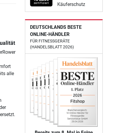
Käuferschutz
DEUTSCHLANDS BESTE
ONLINE-HÄNDLER
FÜR FITNESSGERÄTE
ualität
(HANDELSBLATT 2026)
terRower
mfort
ts alle
h
der
rsetzt.
Bereits zum 8. Mal in Folge