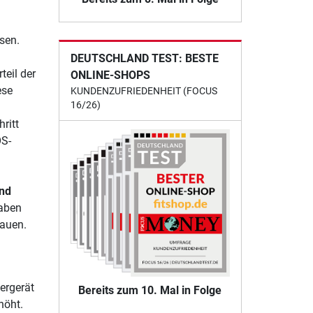
sen.
DEUTSCHLAND TEST: BESTE
teil der
ONLINE-SHOPS
ese
KUNDENZUFRIEDENHEIT (FOCUS
16/26)
ritt
OS-
nd
aben
hauen.
ergerät
Bereits zum 10. Mal in Folge
höht.