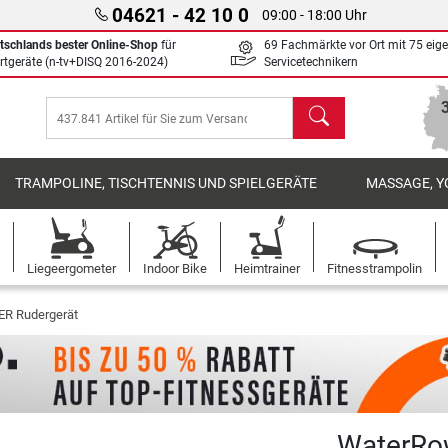
04621 - 42 10 0
09:00 - 18:00 Uhr
tschlands bester Online-Shop
für
69 Fachmärkte vor Ort mit 75 eig
rtgeräte (n-tv+DISQ 2016-2024)
Servicetechnikern
Suchen
TRAMPOLINE, TISCHTENNIS UND SPIELGERÄTE
MASSAGE, Y
Liegeergometer
Indoor Bike
Heimtrainer
Fitnesstrampolin
 Rudergerät
WaterRow