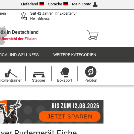
Lieferland
Sprache
Mein Konto
enen
Seit 42 Jahren Ihr Experte für
Heimfitness
36x in Deutschland
Übersicht der Filialen
OGA UND WELLNESS
WEITERE KATEGORIEN
Rollentrainer
Stepper
Boxsport
Peloton
er Rudergerät Eiche