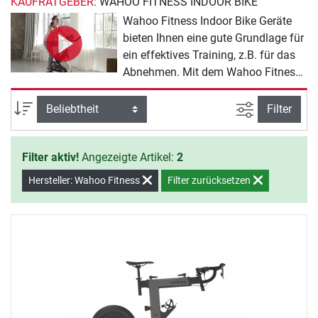
KAUFRATGEBER
: WAHOO FITNESS INDOOR BIKE
Wahoo Fitness Indoor Bike Geräte
bieten Ihnen eine gute Grundlage für
ein effektives Training, z.B. für das
Abnehmen. Mit dem Wahoo Fitness
Sortiment erreichen Sie Ihre
Trainingsziele fast von alleine. Sie
Ansicht filte
Sortierung
Filter
müssen nur noch den Willen zeigen,
mit dem Training zu beginnen.
Filter aktiv!
Angezeigte Artikel:
2
Hersteller: Wahoo Fitness
Filter zurücksetzen