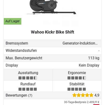
Auf Lager
Wahoo Kickr Bike Shift
Bremssystem
Generator-Induktionsbremse
Widerstandsstufen
-
Max. Benutzergewicht
113 kg
Display
Kein Display
Ausstattung
Ergonomie
Rundlauf
Stabilität
Bewertungen
4,9
(7)
30-Tage-Bestpreis
2.499,
€
00