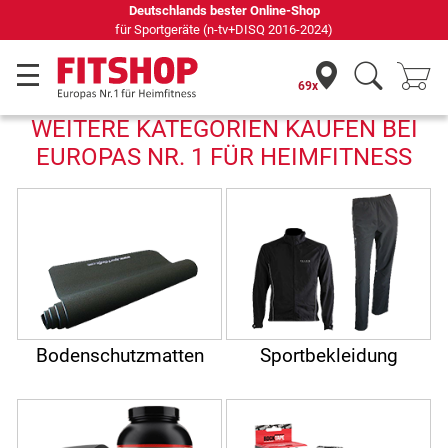
s bester Online-Shop
69 Fachmärkte vor Ort mi
e (n-tv+DISQ 2016-2024)
69x
WEITERE KATEGORIEN KAUFEN BEI
EUROPAS NR. 1 FÜR HEIMFITNESS
Bodenschutzmatten
Sportbekleidung