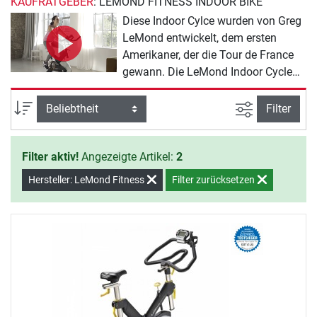
KAUFRATGEBER
: LEMOND FITNESS INDOOR BIKE
Diese Indoor Cylce wurden von Greg
LeMond entwickelt, dem ersten
Amerikaner, der die Tour de France
gewann. Die LeMond Indoor Cycle
bieten Ihnen ein hohes Maß an
Sicherheit und Komfort. Alle
Ansicht filte
Sortierung
Filter
sportlichen Hauptbestandteile eines
Rennrades finden Sie an diesen
Filter aktiv!
Angezeigte Artikel:
2
Indoor Cycles wieder. Hierzu gehören
der Triathlonlenker, die Klickpedale,
Hersteller: LeMond Fitness
Filter zurücksetzen
der Leichtbaurahmen sowie die
Carbongabel.