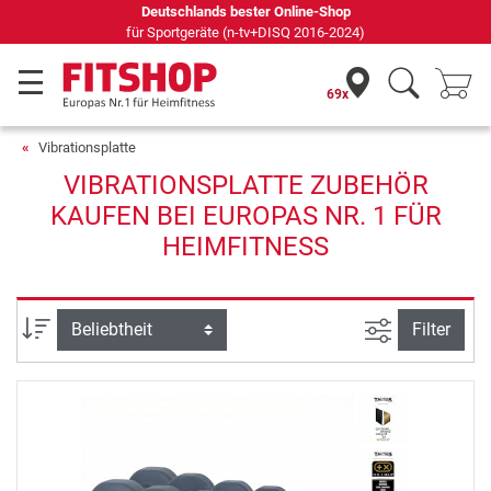
Deutschlands bester Online-Shop
für Sportgeräte (n-tv+DISQ 2016-2024)
69x
Vibrationsplatte
VIBRATIONSPLATTE ZUBEHÖR
KAUFEN BEI EUROPAS NR. 1 FÜR
HEIMFITNESS
Ansicht filte
Sortierung
Filter