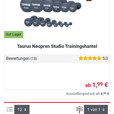
Auf Lager
Taurus Neopren Studio Trainingshantel
Bewertungen
5,0
(18)
1,
€
99
ab
00
Ausstellungsstück ab
6,
€
Artikel pro Seite:
Seite