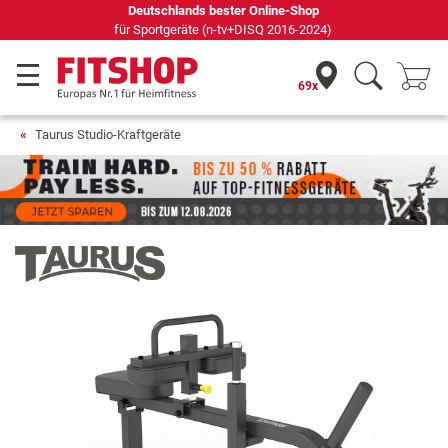
69 Fachmärkte vor Ort mit 75 eigenen Servicetechnikern
69x
Taurus Studio-Kraftgeräte