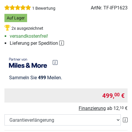
ArtNr.
TF-IFP1623
1 Bewertung
Auf Lager
2x ausgezeichnet
versandkostenfrei!
Lieferung per Spedition
Sammeln Sie
499
Meilen.
499,
€
00
Finanzierung
ab
12,
€
10
Ga