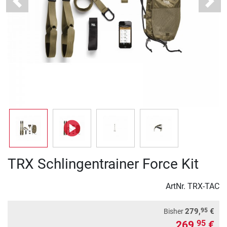
Previous
Next
TRX Schlingentrainer Force Kit
ArtNr.
TRX-TAC
95
279,
€
Bisher
269,
€
95