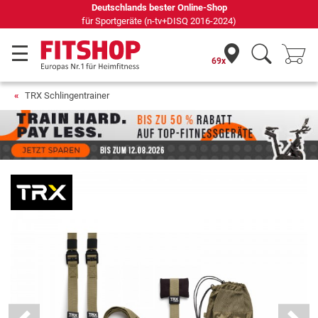
69 Fachmärkte vor Ort mit 75 eigenen Servicetechnikern
69x
TRX Schlingentrainer