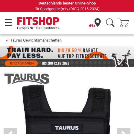
69 Fachmärkte vor Ort mit 75 eigenen Servicetechnikern
69x
Taurus Gewichtsmanschetten