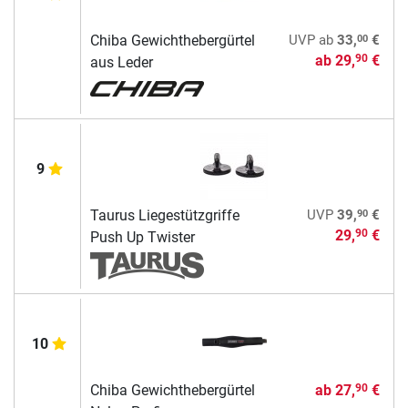
00
Chiba Gewichthebergürtel
UVP
ab
33,
€
ab
29,
€
90
aus Leder
9
90
Taurus Liegestützgriffe
UVP
39,
€
29,
€
90
Push Up Twister
10
Chiba Gewichthebergürtel
ab
27,
€
90