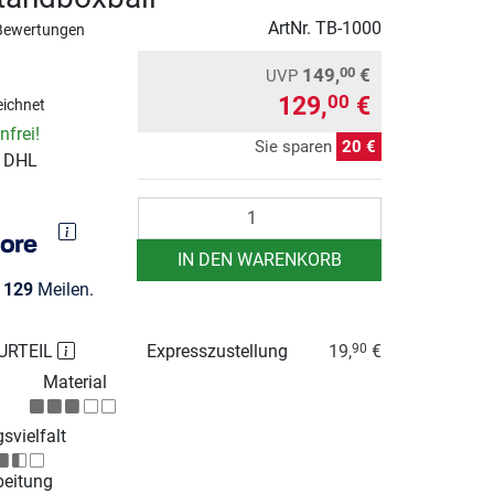
ArtNr.
TB-1000
Bewertungen
149,
€
00
UVP
129,
€
00
ichnet
frei!
Sie sparen
20 €
r DHL
Anzahl
IN DEN WARENKORB
e
129
Meilen.
URTEIL
Expresszustellung
19,
€
90
Material
svielfalt
beitung