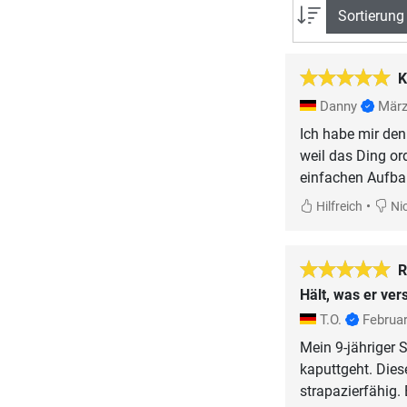
Sortierung
K
Danny
März
Ich habe mir den
weil das Ding or
einfachen Aufbau
•
Hilfreich
Nic
R
Hält, was er vers
T.O.
Februa
Mein 9-jähriger 
kaputtgeht. Diese
strapazierfähig.