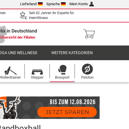
Lieferland
Sprache
Mein Konto
enen
Seit 42 Jahren Ihr Experte für
Heimfitness
36x in Deutschland
Übersicht der Filialen
OGA UND WELLNESS
WEITERE KATEGORIEN
Rollentrainer
Stepper
Boxsport
Peloton
tandboxball