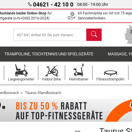
04621 - 42 10 0
08:00 - 19:00 Uhr
tschlands bester Online-Shop
für
69 Fachmärkte vor Ort mit 75 eig
rtgeräte (n-tv+DISQ 2016-2024)
Servicetechnikern
Suchen
TRAMPOLINE, TISCHTENNIS UND SPIELGERÄTE
MASSAGE, Y
Liegeergometer
Indoor Bike
Heimtrainer
Fitnesstrampolin
andboxsack
Taurus Standboxsack
Taurus S