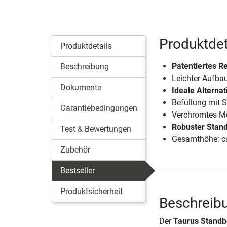
Produktdet
Produktdetails
Patentiertes Re
Beschreibung
Leichter Aufba
Dokumente
Ideale Alterna
Befüllung mit 
Garantiebedingungen
Verchromtes M
Robuster Stand
Test & Bewertungen
Gesamthöhe: c
Zubehör
Bestseller
Produktsicherheit
Beschreibu
Der
Taurus Standb