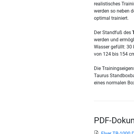
realistisches Train
werden so neben de
optimal trainiert.
Der Standfuß des
werden und ermögli
Wasser gefüllt: 30
von 124 bis 154 cm
Die Trainingseigen
Taurus Standboxbal
eines normalen Box
PDF-Dokum
Flyer TB-1000 