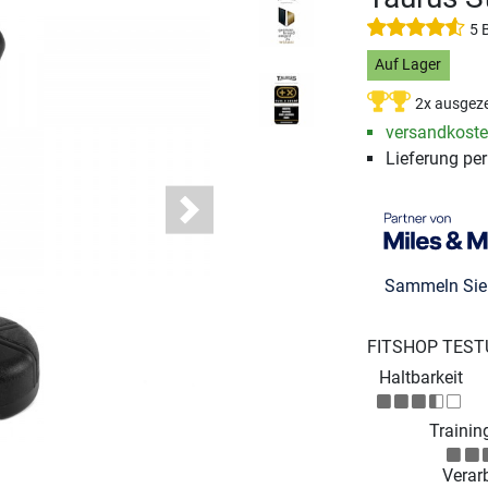
5 
Auf Lager
2x ausgeze
versandkosten
Lieferung pe
Next
Sammeln Si
FITSHOP TEST
Haltbarkeit
Training
Verar