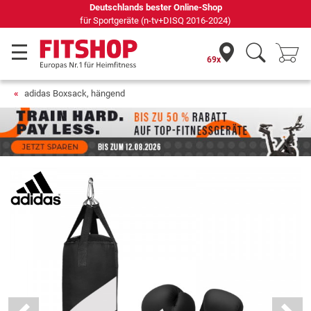
69 Fachmärkte vor Ort mit 75 eigenen Servicetechnikern
69x
adidas Boxsack, hängend