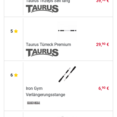
Taurus Trizeps Seil lang
39,
€
90
5
Taurus Türreck Premium
29,
€
90
6
Iron Gym
6,
€
90
Verlängerungsstange