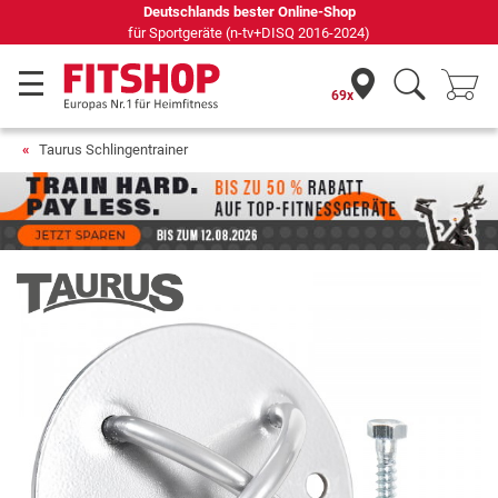
69 Fachmärkte vor Ort mit 75 eigenen Servicetechnikern
69x
Taurus Schlingentrainer