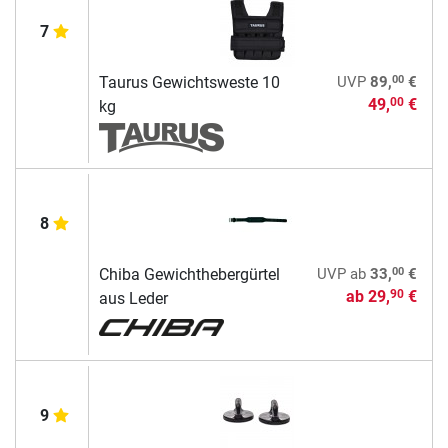
7
00
Taurus Gewichtsweste 10
UVP
89,
€
49,
€
00
kg
8
00
Chiba Gewichthebergürtel
UVP
ab
33,
€
ab
29,
€
90
aus Leder
9