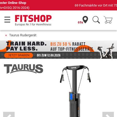
69 Fachmärkte vor Ort mit 75 eigenen Servicetechnikern
69x
Taurus Rudergerät