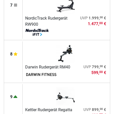
7
00
NordicTrack Rudergerät
UVP
1.999,
€
1.477,
€
00
RW900
8
00
Darwin Rudergerät RM40
UVP
799,
€
599,
€
00
9
00
Kettler Rudergerät Regatta
UVP
899,
€