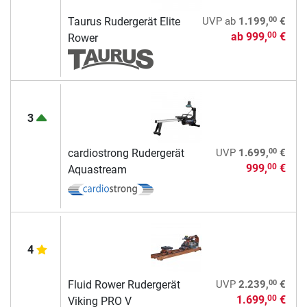
00
Taurus Rudergerät Elite
UVP
ab
1.199,
€
ab
999,
€
00
Rower
3
00
cardiostrong Rudergerät
UVP
1.699,
€
999,
€
00
Aquastream
4
00
Fluid Rower Rudergerät
UVP
2.239,
€
1.699,
€
00
Viking PRO V