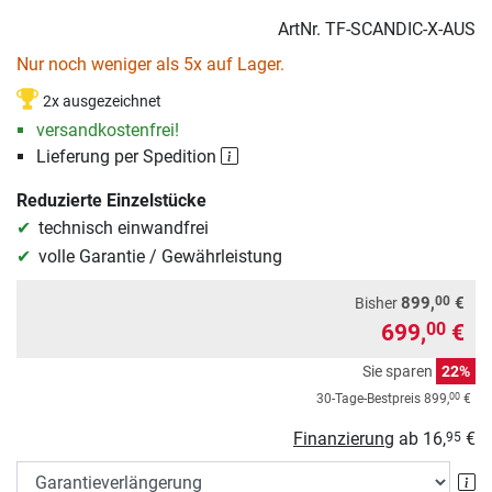
ArtNr.
TF-SCANDIC-X-AUS
Nur noch weniger als 5x auf Lager.
2x ausgezeichnet
versandkostenfrei!
Lieferung per Spedition
Reduzierte Einzelstücke
technisch einwandfrei
volle Garantie / Gewährleistung
00
899,
€
Bisher
699,
€
00
Sie sparen
22%
00
30-Tage-Bestpreis
899,
€
Finanzierung
ab
16,
€
95
Ga