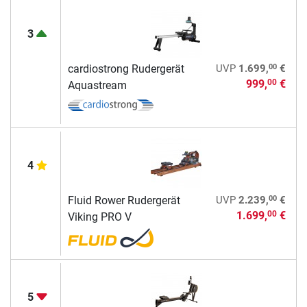
3
00
cardiostrong Rudergerät
UVP
1.699,
€
999,
€
00
Aquastream
4
00
Fluid Rower Rudergerät
UVP
2.239,
€
1.699,
€
00
Viking PRO V
5