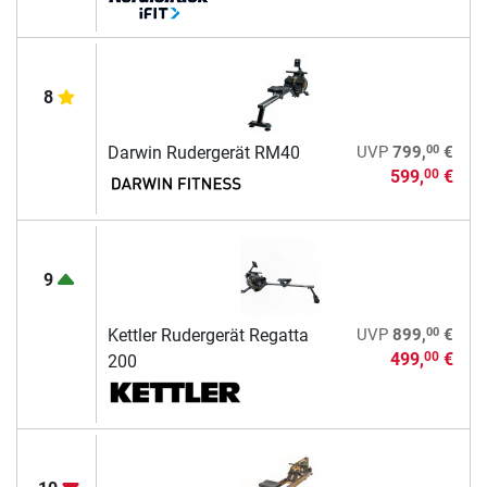
8
00
Darwin Rudergerät RM40
UVP
799,
€
599,
€
00
9
00
Kettler Rudergerät Regatta
UVP
899,
€
499,
€
00
200