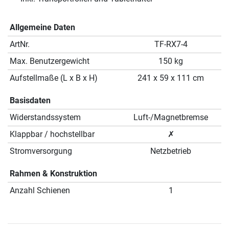
Allgemeine Daten
ArtNr.
TF-RX7-4
Max. Benutzergewicht
150 kg
Aufstellmaße (L x B x H)
241 x 59 x 111 cm
Basisdaten
Widerstandssystem
Luft-/Magnetbremse
Klappbar / hochstellbar
✗
Stromversorgung
Netzbetrieb
Rahmen & Konstruktion
Anzahl Schienen
1