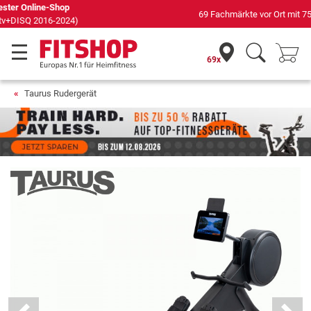
69 Fachmärkte vor Ort mit 75 eigenen Servicetechnikern
69x
Taurus Rudergerät