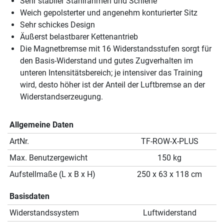
Sehr stabiler Stahlrahmen und Schiene
Weich gepolsterter und angenehm konturierter Sitz
Sehr schickes Design
Äußerst belastbarer Kettenantrieb
Die Magnetbremse mit 16 Widerstandsstufen sorgt für
den Basis-Widerstand und gutes Zugverhalten im
unteren Intensitätsbereich; je intensiver das Training
wird, desto höher ist der Anteil der Luftbremse an der
Widerstandserzeugung.
Allgemeine Daten
ArtNr.
TF-ROW-X-PLUS
Max. Benutzergewicht
150 kg
Aufstellmaße (L x B x H)
250 x 63 x 118 cm
Basisdaten
Widerstandssystem
Luftwiderstand