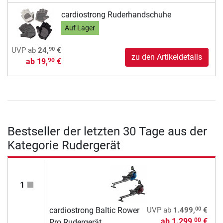
cardiostrong Ruderhandschuhe
Auf Lager
90
UVP
ab
24,
€
zu den Artikeldetails
ab
19,
€
90
Bestseller der letzten 30 Tage aus der
Kategorie Rudergerät
1
00
cardiostrong Baltic Rower
UVP
ab
1.499,
€
ab
1.299,
€
00
Pro Rudergerät