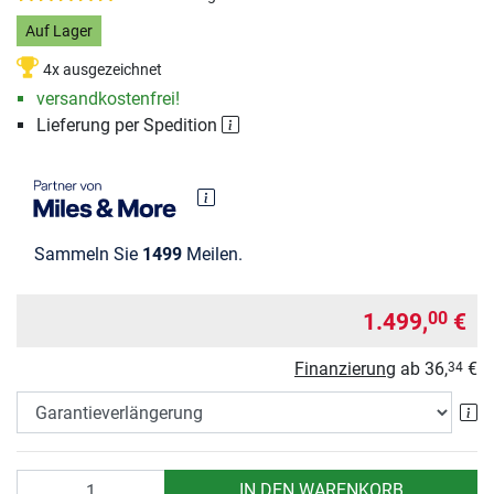
Auf Lager
4x ausgezeichnet
versandkostenfrei!
Lieferung per Spedition
Sammeln Sie
1499
Meilen.
1.499,
€
00
Finanzierung
ab
36,
€
34
Ga
Anzahl
IN DEN WARENKORB