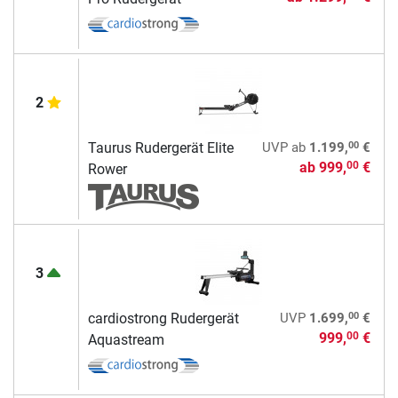
2
00
Taurus Rudergerät Elite
UVP
ab
1.199,
€
ab
999,
€
00
Rower
3
00
cardiostrong Rudergerät
UVP
1.699,
€
999,
€
00
Aquastream