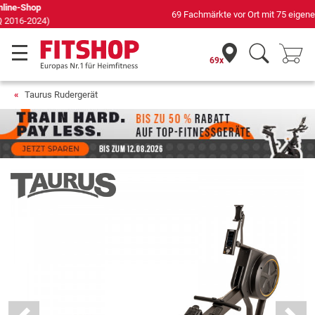
69 Fachmärkte vor Ort mit 75 eigenen Servicetechnikern
69x
Taurus Rudergerät