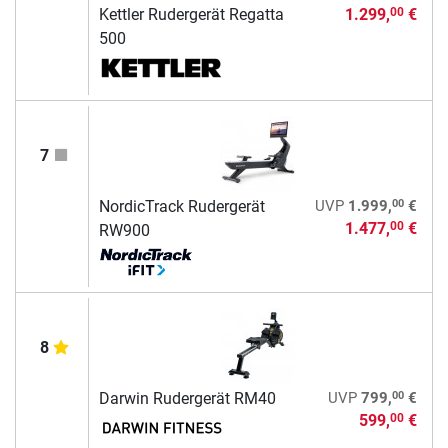
Kettler Rudergerät Regatta
1.299,
€
00
500
7
00
NordicTrack Rudergerät
UVP
1.999,
€
1.477,
€
00
RW900
8
00
Darwin Rudergerät RM40
UVP
799,
€
599,
€
00