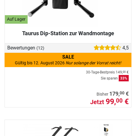
Auf Lager
Taurus Dip-Station zur Wandmontage
Bewertungen
4,5
(12)
SALE
Gültig bis 12. August 2026
Nur solange der Vorrat reicht!
30-Tage-Bestpreis
149,
€
00
Sie sparen
33%
00
179,
€
Bisher
99,
€
00
Jetzt