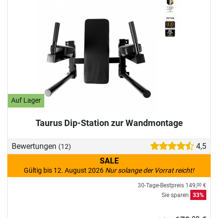
Auf Lager
Taurus Dip-Station zur Wandmontage
Bewertungen
4,5
(12)
SALE
Gültig bis 12. August 2026
Nur solange der Vorrat reicht!
30-Tage-Bestpreis
149,
€
00
Sie sparen
33%