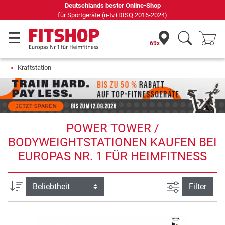
Deutschlands bester Online-Shop
für Sportgeräte (n-tv+DISQ 2016-2024)
69x
Kraftstation
POWER TOWER /
BODYWEIGHTSTATIONEN KAUFEN BEI
EUROPAS NR. 1 FÜR HEIMFITNESS
Ansicht filte
Sortierung
Filter