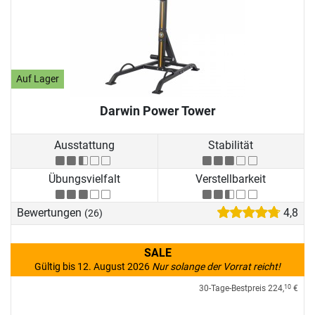
Auf Lager
Darwin Power Tower
Ausstattung
Stabilität
Übungsvielfalt
Verstellbarkeit
Bewertungen
4,8
(26)
SALE
Gültig bis 12. August 2026
Nur solange der Vorrat reicht!
30-Tage-Bestpreis
224,
€
10