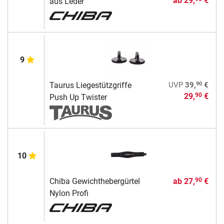
ab
29,
€
aus Leder
9
90
Taurus Liegestützgriffe
UVP
39,
€
29,
€
90
Push Up Twister
10
Chiba Gewichthebergürtel
ab
27,
€
90
Nylon Profi