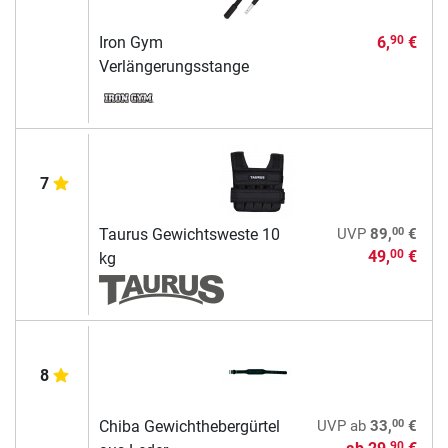
Iron Gym
6,
€
90
Verlängerungsstange
7
00
Taurus Gewichtsweste 10
UVP
89,
€
49,
€
00
kg
8
00
Chiba Gewichthebergürtel
UVP
ab
33,
€
90