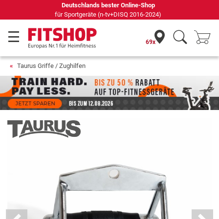
69 Fachmärkte vor Ort mit 75 eigenen Servicetechnikern
69x
Taurus Griffe / Zughilfen