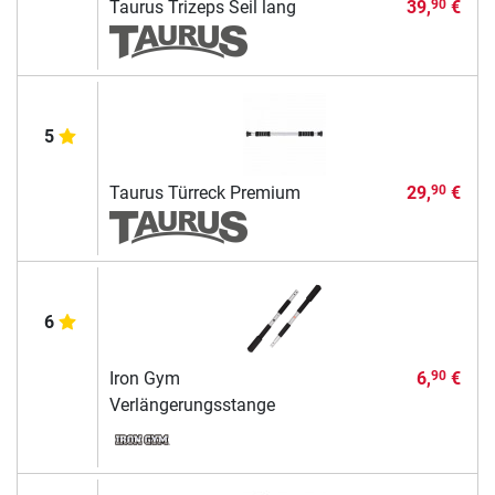
Taurus Trizeps Seil lang
39,
€
90
5
Taurus Türreck Premium
29,
€
90
6
Iron Gym
6,
€
90
Verlängerungsstange