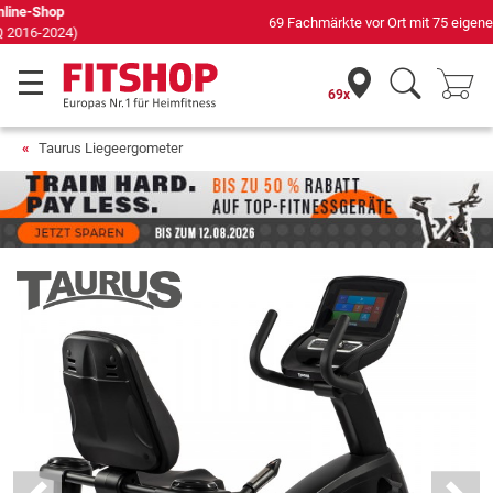
69 Fachmärkte vor Ort mit 75 eigenen Servicetechnikern
69x
Taurus Liegeergometer