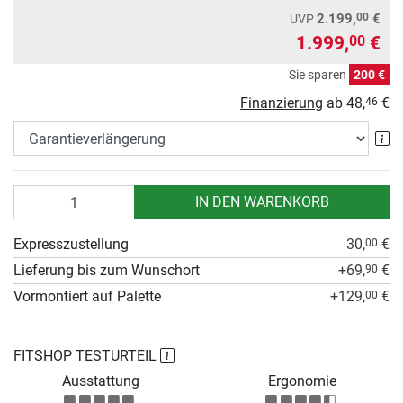
00
2.199,
€
UVP
1.999,
€
00
Sie sparen
200 €
Finanzierung
ab
48,
€
46
Ga
Anzahl
IN DEN WARENKORB
Expresszustellung
30,
€
00
Lieferung bis zum Wunschort
+69,
€
90
Vormontiert auf Palette
+129,
€
00
FITSHOP TESTURTEIL
Ausstattung
Ergonomie