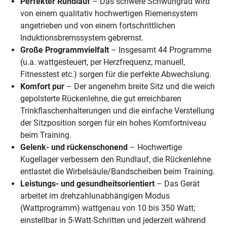
Perfekter Rundlauf
– Das schwere Schwungrad wird
von einem qualitativ hochwertigen Riemensystem
angetrieben und von einem fortschrittlichen
Induktionsbremssystem gebremst.
Große Programmvielfalt
– Insgesamt 44 Programme
(u.a. wattgesteuert, per Herzfrequenz, manuell,
Fitnesstest etc.) sorgen für die perfekte Abwechslung.
Komfort pur
– Der angenehm breite Sitz und die weich
gepolsterte Rückenlehne, die gut erreichbaren
Trinkflaschenhalterungen und die einfache Verstellung
der Sitzposition sorgen für ein hohes Komfortniveau
beim Training.
Gelenk- und rückenschonend
– Hochwertige
Kugellager verbessern den Rundlauf, die Rückenlehne
entlastet die Wirbelsäule/Bandscheiben beim Training.
Leistungs- und gesundheitsorientiert
– Das Gerät
arbeitet im drehzahlunabhängigen Modus
(Wattprogramm) wattgenau von 10 bis 350 Watt;
einstellbar in 5-Watt-Schritten und jederzeit während