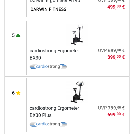
Darwin Ergometer HT40
UVP
599,
€
499,
€
00
5
00
cardiostrong Ergometer
UVP
699,
€
399,
€
00
BX30
6
00
cardiostrong Ergometer
UVP
799,
€
699,
€
00
BX30 Plus