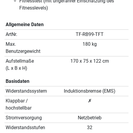
Fitnesstest (mit ungefährer Einschätzung des
Fitnesslevels)
Allgemeine Daten
ArtNr.
TF-RB99-TFT
Max.
180 kg
Benutzergewicht
Aufstellmaße
170 x 75 x 122 cm
(L x B x H)
Basisdaten
Widerstandssystem
Induktionsbremse (EMS)
Klappbar /
✗
hochstellbar
Stromversorgung
Netzbetrieb
Widerstandsstufen
32