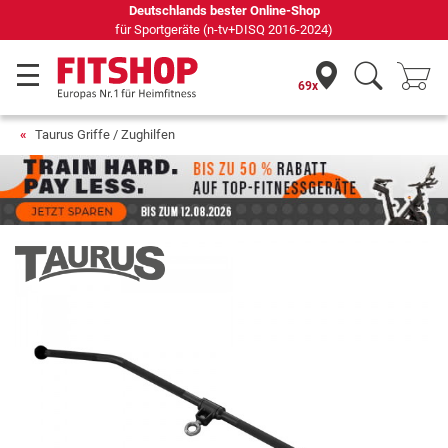
69 Fachmärkte vor Ort mit 75 eigenen Servicetechnikern
69x
Taurus Griffe / Zughilfen