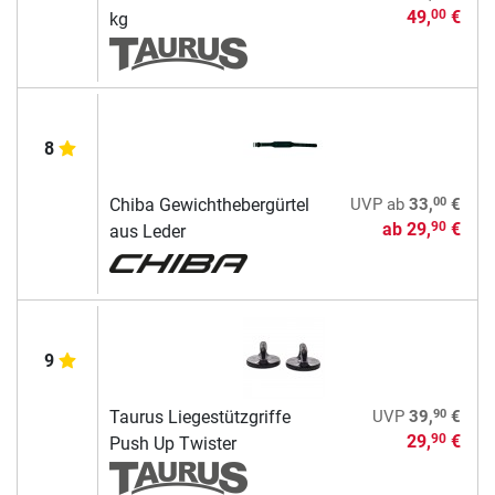
49,
€
00
kg
8
00
Chiba Gewichthebergürtel
UVP
ab
33,
€
ab
29,
€
90
aus Leder
9
90
Taurus Liegestützgriffe
UVP
39,
€
29,
€
90
Push Up Twister