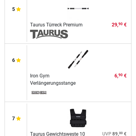
5
Taurus Türreck Premium
29,
€
90
6
Iron Gym
6,
€
90
Verlängerungsstange
7
00
Taurus Gewichtsweste 10
UVP
89,
€