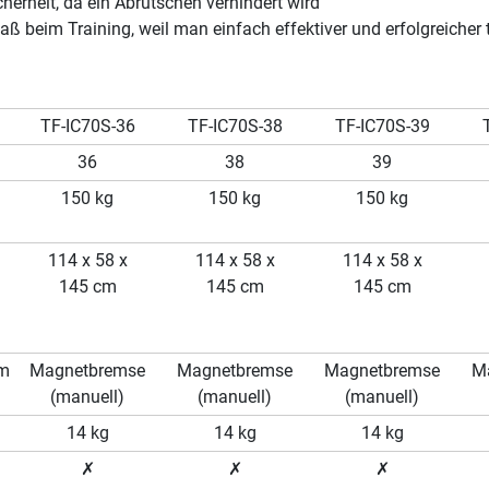
herheit, da ein Abrutschen verhindert wird
ß beim Training, weil man einfach effektiver und erfolgreicher t
TF-IC70S-36
TF-IC70S-38
TF-IC70S-39
36
38
39
150 kg
150 kg
150 kg
114 x 58 x
114 x 58 x
114 x 58 x
145 cm
145 cm
145 cm
em
Magnetbremse
Magnetbremse
Magnetbremse
M
(manuell)
(manuell)
(manuell)
14 kg
14 kg
14 kg
✗
✗
✗