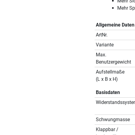
Mehr Sic
Mehr Spa
Allgemeine Daten
ArtNr.
Variante
Max.
Benutzergewicht
Aufstellmaße
(L x B x H)
Basisdaten
Widerstandssyst
Schwungmasse
Klappbar /