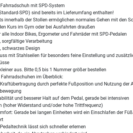
r Fahrradschuh mit SPD-System
(Standard-SPD) sind bereits im Lieferumfang enthalten!
ts innerhalb der Stollen ermöglichen normales Gehen mit den S
 den Kurs im Gym oder bei Ausfahrten draußen
r alle Indoor Bikes, Ergometer und Fahrräder mit SPD-Pedalen
, sorgfältige Verarbeitung
, schwarzes Design
uss mit Stahlseilen für besonders feine Einstellung und zusätzl
lüsse
kleiner aus. Bitte 0,5 bis 1 Nummer größer bestellen
n Fahrradschuhen im Überblick:
Kraftübertragung durch perfekte Fußposition und Nutzung der 
sbewegung
bilität und besserer Halt auf dem Pedal, gerade bei intensiven
n (hoher Widerstand und/oder hohe Trittfrequenz)
fort: Gerade bei langen Einheiten wird ein Einschlafen der Füß
rt
Pedaltechnik lässt sich schneller erlernen