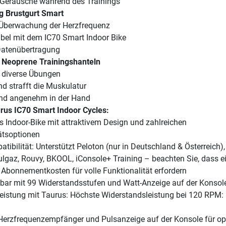
Geräusche während des Trainings
g Brustgurt Smart
 Überwachung der Herzfrequenz
bel mit dem IC70 Smart Indoor Bike
atenübertragung
g Neoprene Trainingshanteln
r diverse Übungen
nd strafft die Muskulatur
 und angenehm in der Hand
urus IC70 Smart Indoor Cycles:
es Indoor-Bike mit attraktivem Design und zahlreichen
ätsoptionen
tibilität: Unterstützt Peloton (nur in Deutschland & Österreich)
lgaz, Rouvy, BKOOL, iConsole+ Training – beachten Sie, dass e
 Abonnementkosten für volle Funktionalität erfordern
llbar mit 99 Widerstandsstufen und Watt-Anzeige auf der Konsol
istung mit Taurus: Höchste Widerstandsleistung bei 120 RPM:
r Herzfrequenzempfänger und Pulsanzeige auf der Konsole für o