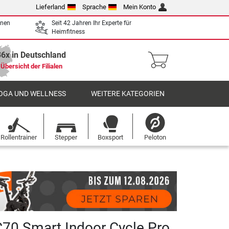
Lieferland
Sprache
Mein Konto
enen
Seit 42 Jahren Ihr Experte für
Heimfitness
36x in Deutschland
Übersicht der Filialen
OGA UND WELLNESS
WEITERE KATEGORIEN
Rollentrainer
Stepper
Boxsport
Peloton
C70 Smart Indoor Cycle Pro