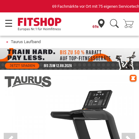
69 Fachmärkte vor Ort mit 75 eigenen Servicetechnikern
69x
Taurus Laufband