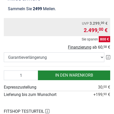
Sammeln Sie
2499
Meilen.
00
3.299,
€
UVP
2.499,
€
00
Sie sparen
800 €
Finanzierung
ab
60,
€
58
Ga
Anzahl
IN DEN WARENKORB
Expresszustellung
30,
€
00
Lieferung bis zum Wunschort
+199,
€
90
FITSHOP TESTURTEIL