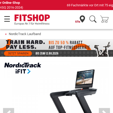
69 Fachmärkte vor Ort mit 75 eigenen Servicetechnikern
69x
NordicTrack Laufband