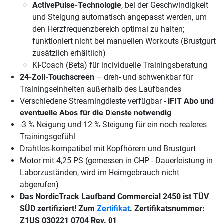
ActivePulse-Technologie
, bei der Geschwindigkeit
und Steigung automatisch angepasst werden, um
den Herzfrequenzbereich optimal zu halten;
funktioniert nicht bei manuellen Workouts (Brustgurt
zusätzlich erhältlich)
KI-Coach (Beta) für individuelle Trainingsberatung
24-Zoll-Touchscreen
– dreh- und schwenkbar für
Trainingseinheiten außerhalb des Laufbandes
Verschiedene Streamingdieste verfügbar -
iFIT Abo und
eventuelle Abos für die Dienste notwendig
-3 % Neigung und 12 % Steigung für ein noch realeres
Trainingsgefühl
Drahtlos-kompatibel mit Kopfhörern und Brustgurt
Motor mit 4,25 PS (gemessen in CHP - Dauerleistung in
Laborzuständen, wird im Heimgebrauch nicht
abgerufen)
Das NordicTrack Laufband Commercial 2450 ist TÜV
SÜD zertifiziert! Zum
Zertifikat
. Zertifikatsnummer:
Z1US 030221 0704 Rev. 01