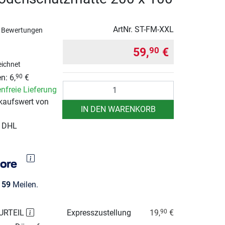
ArtNr.
ST-FM-XXL
 Bewertungen
59,
€
90
ichnet
n: 6,
€
90
Anzahl
nfreie Lieferung
kaufswert von
IN DEN WARENKORB
r DHL
e
59
Meilen.
URTEIL
Expresszustellung
19,
€
90