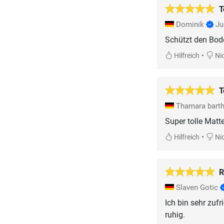
T
Dominik
Ju
Schützt den Bode
•
Hilfreich
Nic
T
Thamara bart
Super tolle Matte
•
Hilfreich
Nic
R
Slaven Gotic
Ich bin sehr zuf
ruhig.