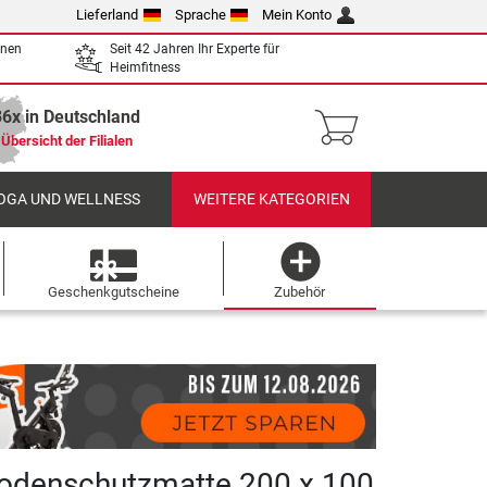
Lieferland
Sprache
Mein Konto
enen
Seit 42 Jahren Ihr Experte für
Heimfitness
36x in Deutschland
Übersicht der Filialen
OGA UND WELLNESS
WEITERE KATEGORIEN
Geschenkgutscheine
Zubehör
odenschutzmatte 200 x 100