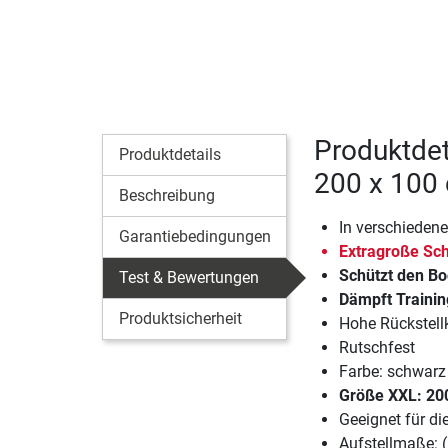
Produktdet
Produktdetails
200 x 100
Beschreibung
In verschiedene
Garantiebedingungen
Extragroße Sch
Schützt den Bo
Test & Bewertungen
Dämpft Traini
Produktsicherheit
Hohe Rückstellk
Rutschfest
Farbe: schwarz
Größe XXL: 20
Geeignet für d
Aufstellmaße: 