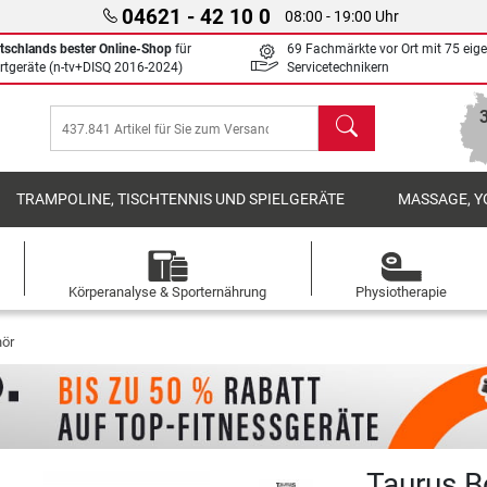
04621 - 42 10 0
08:00 - 19:00 Uhr
tschlands bester Online-Shop
für
69 Fachmärkte vor Ort mit 75 eig
rtgeräte (n-tv+DISQ 2016-2024)
Servicetechnikern
Suchen
TRAMPOLINE, TISCHTENNIS UND SPIELGERÄTE
MASSAGE, Y
Körperanalyse & Sporternährung
Physiotherapie
hör
Taurus B