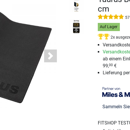
cm
57
Auf Lager
2x ausgeze
Versandkoste
Versandkoste
ab einem Ein
Next
99,
€
00
Lieferung pe
Sammeln Si
FITSHOP TEST