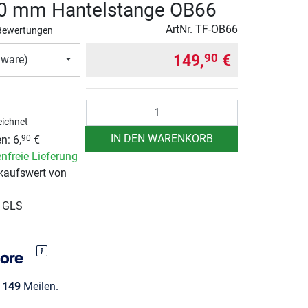
50 mm Hantelstange OB66
ArtNr.
TF-OB66
Bewertungen
149,
€
90
ware)
Anzahl
ichnet
IN DEN WARENKORB
en:
6,
€
90
nfreie Lieferung
kaufswert von
r GLS
e
149
Meilen.