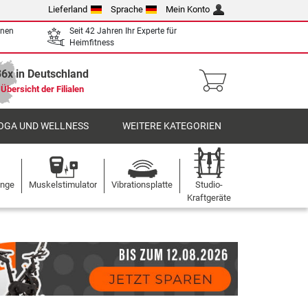
Lieferland
Sprache
Mein Konto
enen
Seit 42 Jahren Ihr Experte für
Heimfitness
36x in Deutschland
Übersicht der Filialen
OGA UND WELLNESS
WEITERE KATEGORIEN
ange
Muskelstimulator
Vibrationsplatte
Studio-
Kraftgeräte