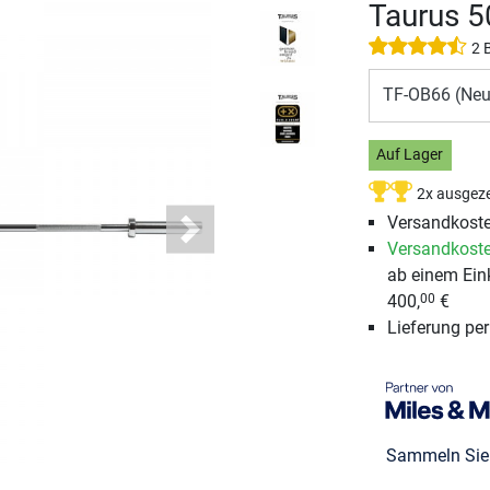
Taurus 
2 
TF-OB66 (Neu
Auf Lager
2x ausgeze
Versandkost
Next
Versandkoste
ab einem Ein
400,
€
00
Lieferung pe
Sammeln Si