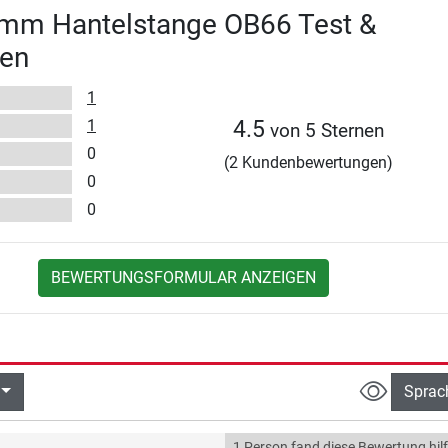
 mm Hantelstange OB66 Test &
en
1
1
4.5
von 5 Sternen
0
(2 Kundenbewertungen)
0
0
BEWERTUNGSFORMULAR ANZEIGEN
Sprac
1 Person fand diese Bewertung hilf