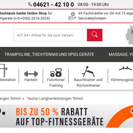
04621 - 42 10 0
08:00 - 19:00 Uhr
tschlands bester Online-Shop
für
69 Fachmärkte vor Ort mit 75 eig
rtgeräte (n-tv+DISQ 2016-2024)
Servicetechnikern
Suchen
TRAMPOLINE, TISCHTENNIS UND SPIELGERÄTE
MASSAGE, Y
elstation
Hanteln
Functional
Bauchtrainer und
Klimmzugst
Training
Rückentrainer
tangen 50mm
Taurus Langhantelstangen 50mm