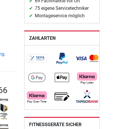
69 Fachmärkte vor Ort
75 eigene Servicetechniker
Montageservice möglich
ZAHLARTEN
ung
.
66
FITNESSGERÄTE SICHER