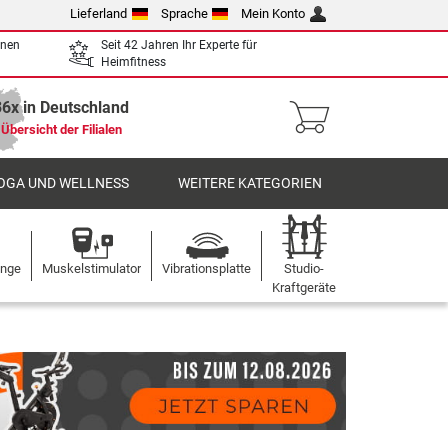
Lieferland
Sprache
Mein Konto
enen
Seit 42 Jahren Ihr Experte für
Heimfitness
36x in Deutschland
Übersicht der Filialen
OGA UND WELLNESS
WEITERE KATEGORIEN
ange
Muskelstimulator
Vibrationsplatte
Studio-
Kraftgeräte