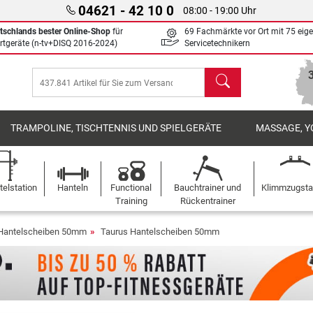
04621 - 42 10 0
08:00 - 19:00 Uhr
tschlands bester Online-Shop
für
69 Fachmärkte vor Ort mit 75 eig
rtgeräte (n-tv+DISQ 2016-2024)
Servicetechnikern
Suchen
TRAMPOLINE, TISCHTENNIS UND SPIELGERÄTE
MASSAGE, Y
elstation
Hanteln
Functional
Bauchtrainer und
Klimmzugst
Training
Rückentrainer
Hantelscheiben 50mm
Taurus Hantelscheiben 50mm