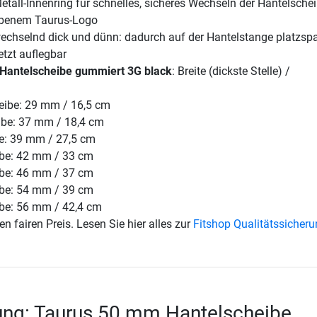
tall-Innenring für schnelles, sicheres Wechseln der Hantelsche
obenem Taurus-Logo
echselnd dick und dünn: dadurch auf der Hantelstange platzsp
etzt auflegbar
Hantelscheibe gummiert 3G black
: Breite (dickste Stelle) /
eibe: 29 mm / 16,5 cm
ibe: 37 mm / 18,4 cm
e: 39 mm / 27,5 cm
ibe: 42 mm / 33 cm
ibe: 46 mm / 37 cm
ibe: 54 mm / 39 cm
be: 56 mm / 42,4 cm
en fairen Preis. Lesen Sie hier alles zur
Fitshop Qualitätssicher
ung: Taurus 50 mm Hantelscheibe