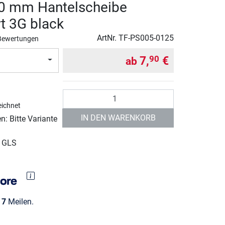
50 mm Hantelscheibe
t 3G black
ArtNr.
TF-PS005-0125
Bewertungen
7,
€
90
ab
Anzahl
ichnet
IN DEN WARENKORB
: Bitte Variante
r GLS
e
7
Meilen.