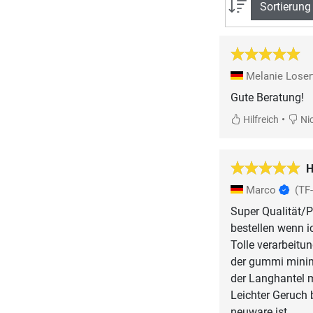
Sortierung
Melanie Lose
Gute Beratung!
•
Hilfreich
Nic
H
Marco
(TF
Super Qualität/P
bestellen wenn 
Tolle verarbeitu
der gummi minim
der Langhantel 
Leichter Geruch 