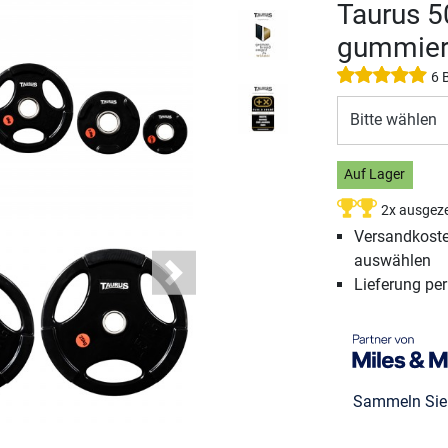
Taurus 
gummier
6 
Bitte wählen
Auf Lager
2x ausgeze
Versandkosten
auswählen
Next
Lieferung pe
Sammeln Si