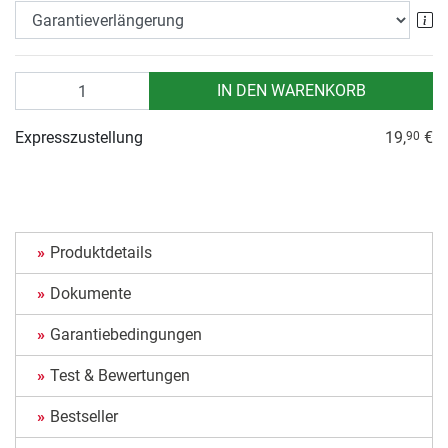
Ga
Anzahl
IN DEN WARENKORB
Expresszustellung
19,
€
90
Produktdetails
Dokumente
Garantiebedingungen
Test & Bewertungen
Bestseller