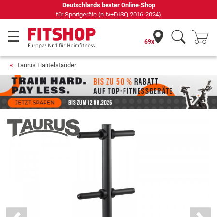
69 Fachmärkte vor Ort mit 75 eigenen Servicetechnikern
69x
Taurus Hantelständer