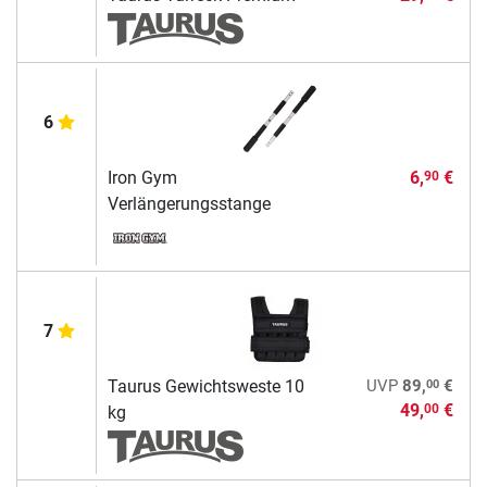
6
Iron Gym
6,
€
90
Verlängerungsstange
7
00
Taurus Gewichtsweste 10
UVP
89,
€
49,
€
00
kg