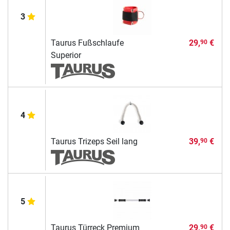
3
Taurus Fußschlaufe
29,
€
90
Superior
4
Taurus Trizeps Seil lang
39,
€
90
5
Taurus Türreck Premium
29,
€
90