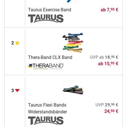
Taurus Exercise Band
ab
7,
€
90
2
95
Thera-Band CLX Band
UVP
ab
18,
€
ab
15,
€
95
3
90
Taurus Flexi Bands
UVP
29,
€
24,
€
90
Widerstandsbänder