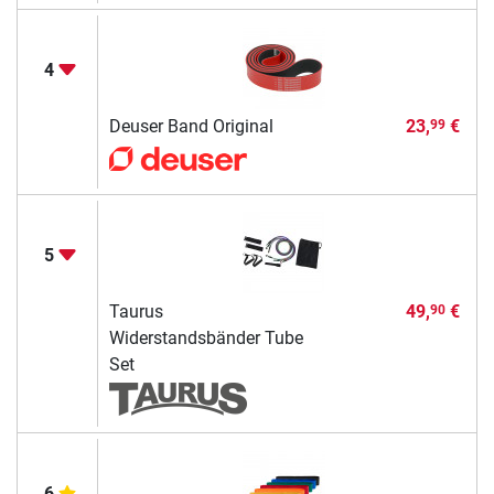
4
Deuser Band Original
23,
€
99
5
Taurus
49,
€
90
Widerstandsbänder Tube
Set
6