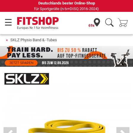
69 Fachmärkte vor Ort mit 75 eigenen Servicetechnikern
69x
SKLZ Physio Band & -Tubes