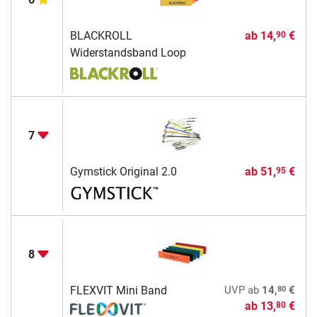
BLACKROLL
ab
14,
€
90
Widerstandsband Loop
7
Gymstick Original 2.0
ab
51,
€
95
8
80
FLEXVIT Mini Band
UVP
ab
14,
€
ab
13,
€
80