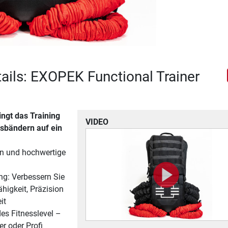
ails: EXOPEK Functional Trainer
ngt das Training
VIDEO
sbändern auf ein
gn und hochwertige
ng: Verbessern Sie
ähigkeit, Präzision
it
des Fitnesslevel –
r oder Profi