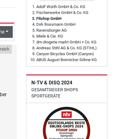
Adolf Würth GmbH & Co. KG
Fischerwerke GmbH & Co. KG
Fitshop GmbH
Dirk Rossmann GmbH
Ravensburger AG
he
Miele & Cie. KG
dm-drogerie markt GmbH + Co. KG
Andreas Stihl AG & Co. KG (STIHL)
reich
Canyon Bicycles GmbH (Canyon)
ABUS August Bremicker Söhne KG
N-TV & DISQ 2024
GESAMTSIEGER SHOPS
ber
SPORTGERÄTE