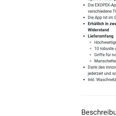
Die EXOPEK-App
verschiedene Tr
Die App ist im
Erhätlich in zw
Widerstand
Lieferumfang
Hochwertige
10 robuste 
Griffe für n
Manschetten
Dank des innov
jederzeit und s
Inkl. Waschnet
Beschreibu