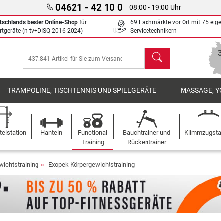
04621 - 42 10 0
08:00 - 19:00 Uhr
tschlands bester Online-Shop
für
69 Fachmärkte vor Ort mit 75 eig
rtgeräte (n-tv+DISQ 2016-2024)
Servicetechnikern
Suchen
TRAMPOLINE, TISCHTENNIS UND SPIELGERÄTE
MASSAGE, Y
elstation
Hanteln
Functional
Bauchtrainer und
Klimmzugst
Training
Rückentrainer
wichtstraining
Exopek Körpergewichtstraining