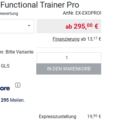
unctional Trainer Pro
ArtNr.
EX-EXOPROI
Bewertung
295,
€
00
ab
Finanzierung
ab
13,
€
17
: Bitte Variante
Anzahl
r GLS
IN DEN WARENKORB
e
295
Meilen.
Expresszustellung
19,
€
90