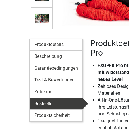
Produktdet
Produktdetails
Pro
Beschreibung
EXOPEK Pro bri
Garantiebedingungen
mit Widerstand
neues Level
Test & Bewertungen
Zeitloses Desi
Zubehör
Materialien
All-in-One-Lösu
Bestseller
Ihre Leistungsf
und Schnelligke
Produktsicherheit
Geeignet für je
egal ob Anfänge