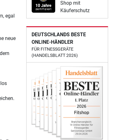
Shop mit
Käuferschutz
n, egal
DEUTSCHLANDS BESTE
ne neue
ONLINE-HÄNDLER
FÜR FITNESSGERÄTE
ndern
(HANDELSBLATT 2026)
mlos
eichen.