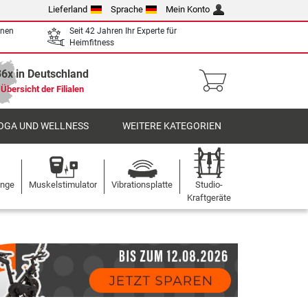
Lieferland
Sprache
Mein Konto
enen
Seit 42 Jahren Ihr Experte für
Heimfitness
36x in Deutschland
Übersicht der Filialen
OGA UND WELLNESS
WEITERE KATEGORIEN
ange
Muskelstimulator
Vibrationsplatte
Studio-
Kraftgeräte