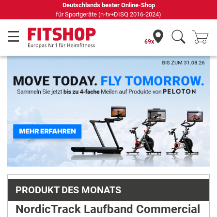
69 Fachmärkte vor Ort mit 75 eigenen Servicetechnikern
69x
Previous
Next
PRODUKT DES MONATS
NordicTrack Laufband Commercial