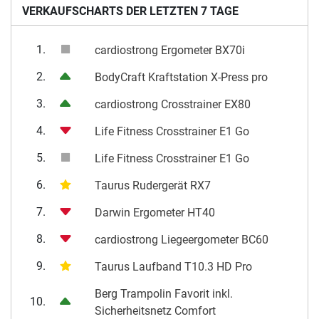
VERKAUFSCHARTS DER LETZTEN 7 TAGE
1.
cardiostrong Ergometer BX70i
2.
BodyCraft Kraftstation X-Press pro
3.
cardiostrong Crosstrainer EX80
4.
Life Fitness Crosstrainer E1 Go
5.
Life Fitness Crosstrainer E1 Go
6.
Taurus Rudergerät RX7
7.
Darwin Ergometer HT40
8.
cardiostrong Liegeergometer BC60
9.
Taurus Laufband T10.3 HD Pro
Berg Trampolin Favorit inkl.
10.
Sicherheitsnetz Comfort