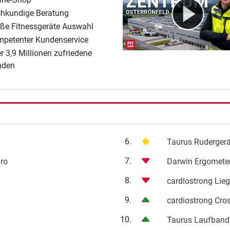
hkundige Beratung
ße Fitnessgeräte Auswahl
petenter Kundenservice
r 3,9 Millionen zufriedene
nden
6.
Taurus Ruderger
7.
pro
Darwin Ergomete
8.
cardiostrong Lie
9.
cardiostrong Cro
10.
Taurus Laufband