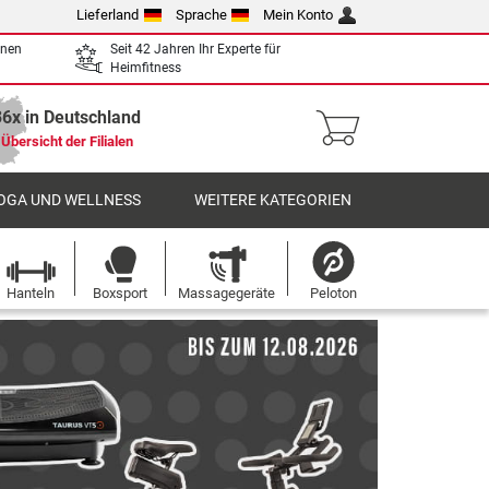
Lieferland
Sprache
Mein Konto
enen
Seit 42 Jahren Ihr Experte für
Heimfitness
36x in Deutschland
Übersicht der Filialen
OGA UND WELLNESS
WEITERE KATEGORIEN
Hanteln
Boxsport
Massagegeräte
Peloton