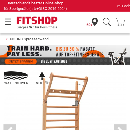
69 Fachmärkte vor Ort mit 75 eigenen Servicetechnikern
69x
NOHRD Sprossenwand