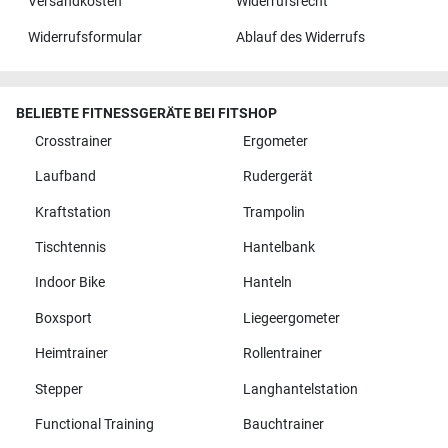
Versandkosten
Widerrufsrecht
Widerrufsformular
Ablauf des Widerrufs
BELIEBTE FITNESSGERÄTE BEI FITSHOP
Crosstrainer
Ergometer
Laufband
Rudergerät
Kraftstation
Trampolin
Tischtennis
Hantelbank
Indoor Bike
Hanteln
Boxsport
Liegeergometer
Heimtrainer
Rollentrainer
Stepper
Langhantelstation
Functional Training
Bauchtrainer