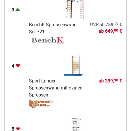
3
00
BenchK Sprossenwand
UVP
ab
759,
€
ab
649,
€
00
Set 721
4
Sport Langer
ab
299,
€
90
Sprossenwand mit ovalen
Sprossen
5