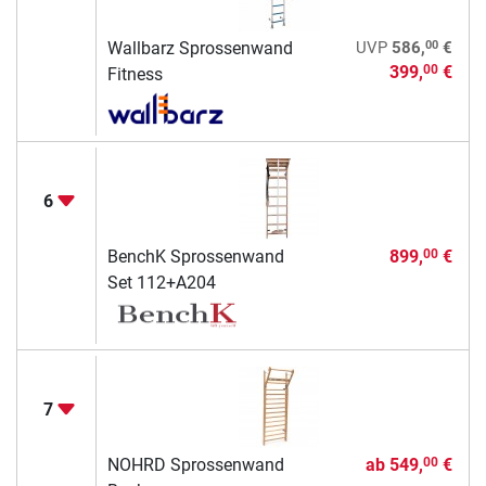
00
Wallbarz Sprossenwand
UVP
586,
€
399,
€
00
Fitness
6
BenchK Sprossenwand
899,
€
00
Set 112+A204
7
NOHRD Sprossenwand
ab
549,
€
00