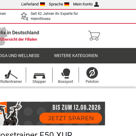
Lieferland
Sprache
Mein Konto
enen
Seit 42 Jahren Ihr Experte für
Heimfitness
36x in Deutschland
Übersicht der Filialen
OGA UND WELLNESS
WEITERE KATEGORIEN
Rollentrainer
Stepper
Boxsport
Peloton
rosstrainer E50 XUR