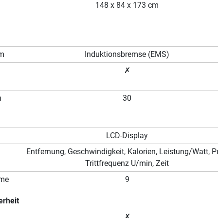
148 x 84 x 173 cm
em
Induktionsbremse (EMS)
✗
n
30
LCD-Display
Entfernung, Geschwindigkeit, Kalorien, Leistung/Watt, Pu
Trittfrequenz U/min, Zeit
mme
9
erheit
✗