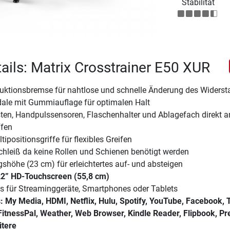
Stabilität
ails: Matrix Crosstrainer E50 XUR
duktionsbremse für nahtlose und schnelle Änderung des Widers
dale mit Gummiauflage für optimalen Halt
ten, Handpulssensoren, Flaschenhalter und Ablagefach direkt a
ffen
ipositionsgriffe für flexibles Greifen
chleiß da keine Rollen und Schienen benötigt werden
gshöhe (23 cm) für erleichtertes auf- und absteigen
22” HD-Touchscreen (55,8 cm)
 für Streaminggeräte, Smartphones oder Tablets
 My Media, HDMI, Netflix, Hulu, Spotify, YouTube, Facebook, T
itnessPal, Weather, Web Browser, Kindle Reader, Flipbook, Pr
itere