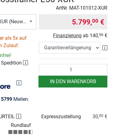
ArtNr.
MAT-101012-XUR
5.799,
€
00
XUR (Neuware)
Finanzierung
ab
140,
€
56
r als 5x auf
m Zulauf.
Garantieverlä
frei!
 Spedition
Anzahl
IN DEN WARENKORB
e
5799
Meilen.
URTEIL
Expresszustellung
30,
€
00
Rundlauf