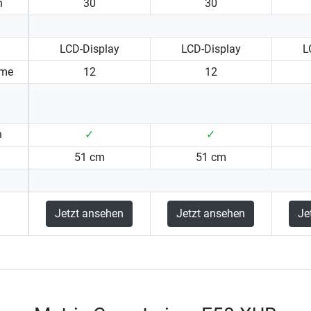
n
30
30
LCD-Display
LCD-Display
L
mme
12
12
n
✓
✓
51 cm
51 cm
Jetzt ansehen
Jetzt ansehen
Je