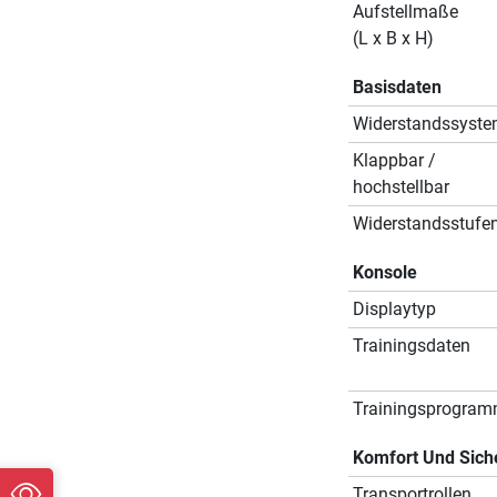
Aufstellmaße
(L x B x H)
Basisdaten
Widerstandssyst
Klappbar /
hochstellbar
Widerstandsstufe
Konsole
Displaytyp
Trainingsdaten
Trainingsprogra
Komfort Und Sich
Transportrollen