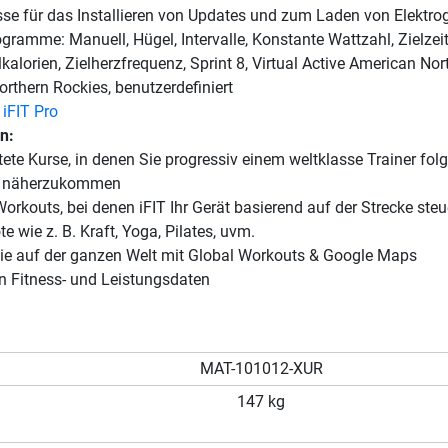
se für das Installieren von Updates und zum Laden von Elektro
gramme: Manuell, Hügel, Intervalle, Konstante Wattzahl, Zielzeit
lkalorien, Zielherzfrequenz, Sprint 8, Virtual Active American Nor
Northern Rockies, benutzerdefiniert
t
iFIT Pro
en:
tete Kurse, in denen Sie progressiv einem weltklasse Trainer fol
en näherzukommen
Workouts, bei denen iFIT Ihr Gerät basierend auf der Strecke steu
 wie z. B. Kraft, Yoga, Pilates, uvm.
Sie auf der ganzen Welt mit Global Workouts & Google Maps
n Fitness- und Leistungsdaten
MAT-101012-XUR
147 kg