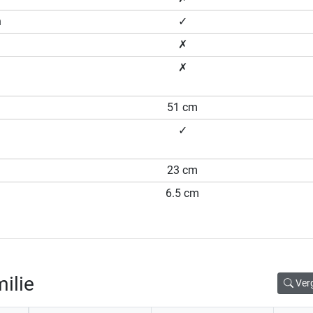
n
✓
✗
✗
51 cm
✓
23 cm
6.5 cm
ilie
Ver