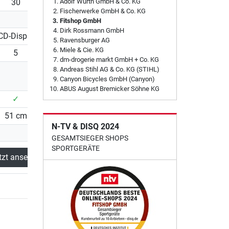
30
30
Adolf Würth GmbH & Co. KG
Fischerwerke GmbH & Co. KG
Fitshop GmbH
Dirk Rossmann GmbH
CD-Display
LCD-Display
Ravensburger AG
Miele & Cie. KG
5
9
dm-drogerie markt GmbH + Co. KG
Andreas Stihl AG & Co. KG (STIHL)
Canyon Bicycles GmbH (Canyon)
ABUS August Bremicker Söhne KG
✓
✓
51 cm
51 cm
N-TV & DISQ 2024
GESAMTSIEGER SHOPS
SPORTGERÄTE
tzt ansehen
Dieses Produkt