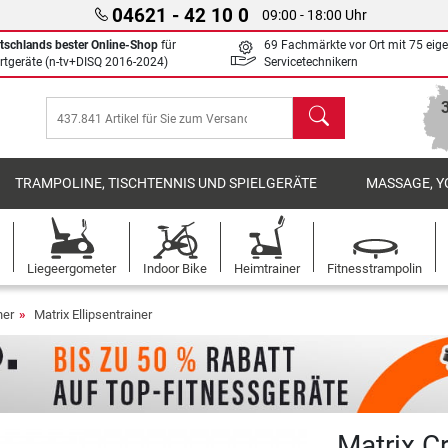
04621 - 42 10 0
09:00 - 18:00 Uhr
tschlands bester Online-Shop
für
69 Fachmärkte vor Ort mit 75 eig
rtgeräte (n-tv+DISQ 2016-2024)
Servicetechnikern
Suchen
TRAMPOLINE, TISCHTENNIS UND SPIELGERÄTE
MASSAGE, Y
Liegeergometer
Indoor Bike
Heimtrainer
Fitnesstrampolin
ner
Matrix Ellipsentrainer
Matrix C