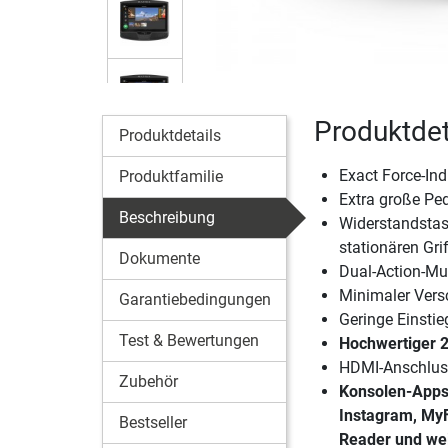
Produktdet
Produktdetails
Exact Force-In
Produktfamilie
Extra große Pe
Beschreibung
Widerstandstas
stationären Gri
Dokumente
Dual-Action-Mult
Minimaler Vers
Garantiebedingungen
Geringe Einstie
Test & Bewertungen
Hochwertiger 
HDMI-Anschluss
Zubehör
Konsolen-Apps:
Instagram, MyF
Bestseller
Reader und we