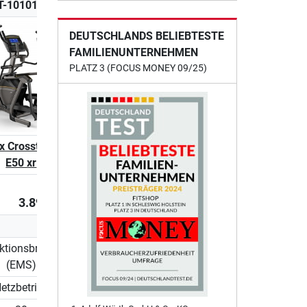
-101012-XR
MAT-101012-XUR
DEUTSCHLANDS BELIEBTESTE
FAMILIENUNTERNEHMEN
PLATZ 3 (FOCUS MONEY 09/25)
x Crosstrainer
Matrix Crosstrainer
E50 xr
E50 XUR
3.899,00 €
5.799,00 €
ktionsbremse
Induktionsbremse
(EMS)
(EMS)
etzbetrieb