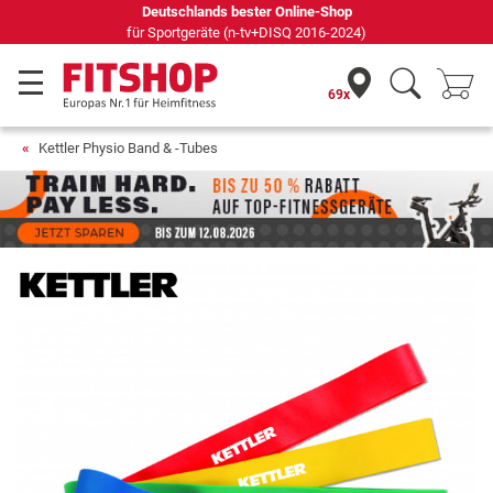
69 Fachmärkte vor Ort mit 75 eigenen Servicetechnikern
69x
Kettler Physio Band & -Tubes