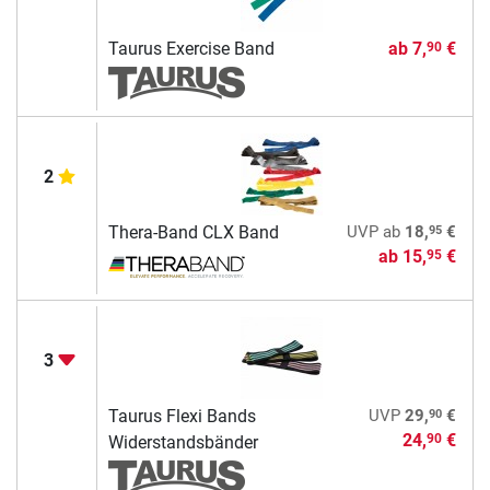
Taurus Exercise Band
ab
7,
€
90
2
95
Thera-Band CLX Band
UVP
ab
18,
€
ab
15,
€
95
3
90
Taurus Flexi Bands
UVP
29,
€
24,
€
90
Widerstandsbänder