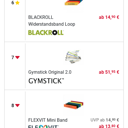
6
BLACKROLL
ab
14,
€
90
Widerstandsband Loop
7
Gymstick Original 2.0
ab
51,
€
95
8
80
FLEXVIT Mini Band
UVP
ab
14,
€
ab
13,
€
80