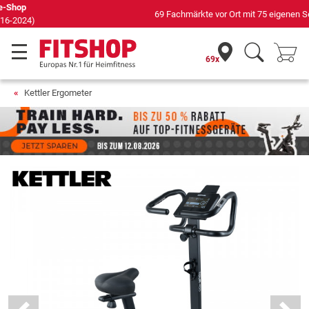
69 Fachmärkte vor Ort mit 75 eigenen Servicetechnikern
69x
Kettler Ergometer