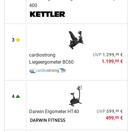
400
3
00
cardiostrong
UVP
1.299,
€
1.199,
€
00
Liegeergometer BC60
4
00
Darwin Ergometer HT40
UVP
599,
€
499,
€
00