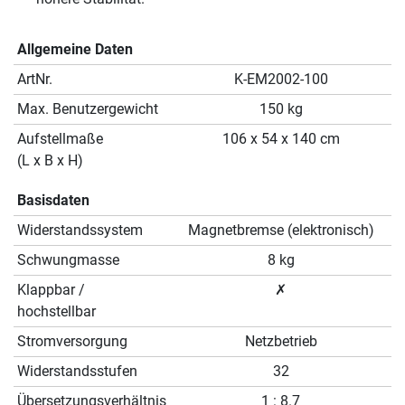
Allgemeine Daten
ArtNr.
K-EM2002-100
Max. Benutzergewicht
150 kg
Aufstellmaße
106 x 54 x 140 cm
(L x B x H)
Basisdaten
Widerstandssystem
Magnetbremse (elektronisch)
Schwungmasse
8 kg
Klappbar /
✗
hochstellbar
Stromversorgung
Netzbetrieb
Widerstandsstufen
32
Übersetzungsverhältnis
1 : 8.7