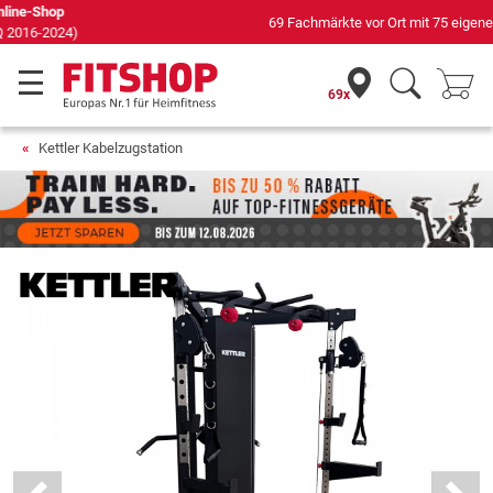
69 Fachmärkte vor Ort mit 75 eigenen Servicetechnikern
69x
Kettler Kabelzugstation