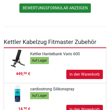
BEWERTUNGSFORMULAR ANZEIGEN
Kettler Kabelzug Fitmaster Zubehör
Kettler Hantelbank Vario 600
Auf Lager
449,
€
00
in den Warenkorb
cardiostrong Silikonspray
Auf Lager
14,
€
90
in den Warenkorb