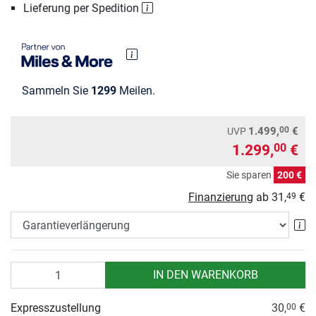
Lieferung per Spedition
Sammeln Sie
1299
Meilen.
00
1.499,
€
UVP
1.299,
€
00
Sie sparen
200 €
Finanzierung
ab
31,
€
49
Ga
Anzahl
IN DEN WARENKORB
Expresszustellung
30,
€
00