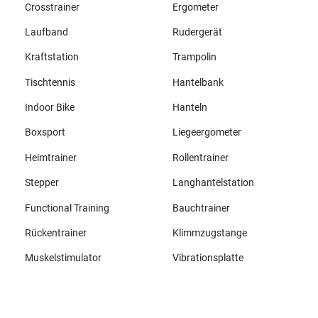
Crosstrainer
Ergometer
Laufband
Rudergerät
Kraftstation
Trampolin
Tischtennis
Hantelbank
Indoor Bike
Hanteln
Boxsport
Liegeergometer
Heimtrainer
Rollentrainer
Stepper
Langhantelstation
Functional Training
Bauchtrainer
Rückentrainer
Klimmzugstange
Muskelstimulator
Vibrationsplatte
Alle Marken