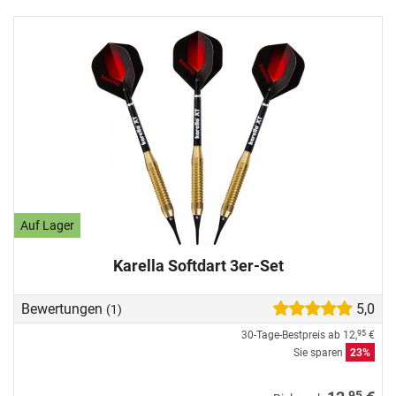
Auf Lager
Karella Softdart 3er-Set
Bewertungen
5,0
(1)
30-Tage-Bestpreis ab
12,
€
95
Sie sparen
23%
95