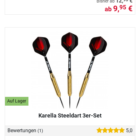
12,
€
Bisher ab
9,
€
95
ab
Auf Lager
Karella Steeldart 3er-Set
Bewertungen
5,0
(1)