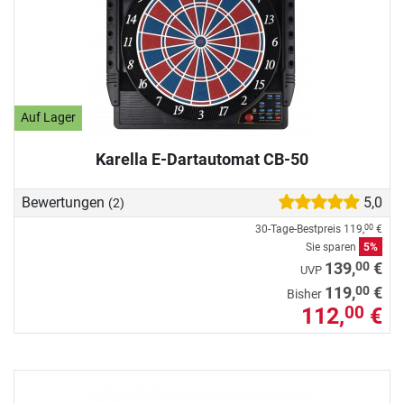
Auf Lager
Karella E-Dartautomat CB-50
Bewertungen
5,0
(2)
30-Tage-Bestpreis
119,
€
00
Sie sparen
5%
00
139,
€
UVP
00
119,
€
Bisher
112,
€
00