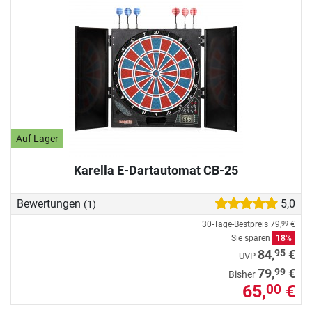
Auf Lager
Karella E-Dartautomat CB-25
Bewertungen
5,0
(1)
30-Tage-Bestpreis
79,
€
99
Sie sparen
18%
95
84,
€
UVP
99
79,
€
Bisher
65,
€
00