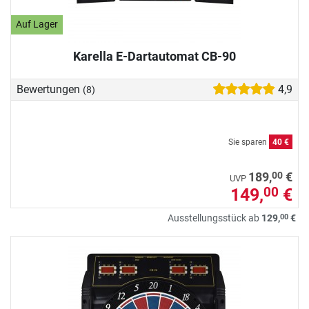
Auf Lager
Karella E-Dartautomat CB-90
Bewertungen
4,9
(8)
Sie sparen
40 €
00
189,
€
UVP
149,
€
00
00
Ausstellungsstück ab
129,
€