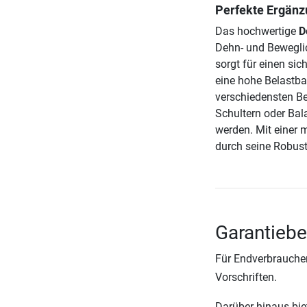
Perfekte Ergänzu
Das hochwertige
D
Dehn- und Beweglic
sorgt für einen sic
eine hohe Belastba
verschiedensten B
Schultern oder Bal
werden. Mit einer 
durch seine Robust
Garantieb
Für Endverbraucher
Vorschriften.
Darüber hinaus biete