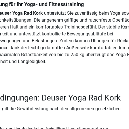
ng für Ihr Yoga- und Fitnesstraining
euser Yoga Rad Kork
unterstützt Sie zuverlässig beim Yoga sow
hkeitsübungen. Die angenehm griffige und rutschfeste Oberflä
heren Halt und ein komfortables Trainingsgefühl. Der stabile Kern
rkeit und unterstützt kontrollierte Bewegungsabläufe bei
ewegungen und Belastungen. Zudem können Übungen für Rücke
ance dank der leicht gedämpften Außenseite komfortabler durch
maximalen Belastbarkeit von bis zu 250 kg überzeugt das Yoga 
heit und Langlebigkeit.
edingungen: Deuser Yoga Rad Kork
 gilt die Gewährleistung nach den allgemeinen gesetzlichen
t der Hersteller keine freiwillige Herstellergarantie an.