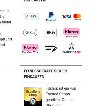
ZAHLARTEN
ie bei
che
 bietet
n,
geführt
Rad
FITNESSGERÄTE SICHER
EINKAUFEN
Fitshop ist ein von
Trusted Shops
geprüfter Online-
Shop mit