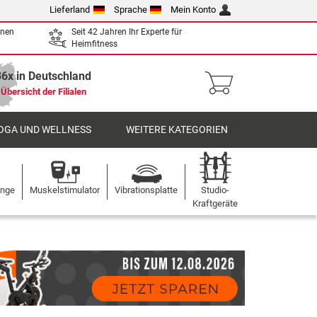
Lieferland
Sprache
Mein Konto
enen
Seit 42 Jahren Ihr Experte für
Heimfitness
36x in Deutschland
Übersicht der Filialen
OGA UND WELLNESS
WEITERE KATEGORIEN
ange
Muskelstimulator
Vibrationsplatte
Studio-
Kraftgeräte