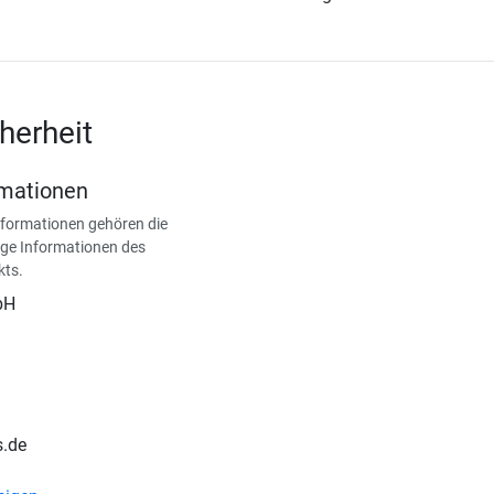
herheit
rmationen
nformationen gehören die
ge Informationen des
kts.
bH
s.de