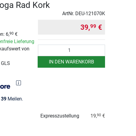
oga Rad Kork
ArtNr.
DEU-121070K
39,
€
99
n: 6,
€
90
nfreie Lieferung
Anzahl
kaufswert von
IN DEN WARENKORB
r GLS
e
39
Meilen.
Expresszustellung
19,
€
90