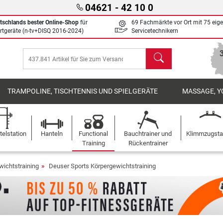
04621 - 42 10 0
tschlands bester Online-Shop
für
69 Fachmärkte vor Ort mit 75 eig
rtgeräte (n-tv+DISQ 2016-2024)
Servicetechnikern
Suchen
TRAMPOLINE, TISCHTENNIS UND SPIELGERÄTE
MASSAGE, Y
elstation
Hanteln
Functional
Bauchtrainer und
Klimmzugst
Training
Rückentrainer
wichtstraining
Deuser Sports Körpergewichtstraining