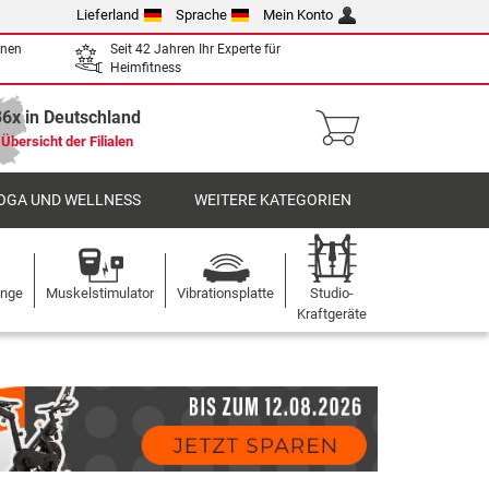
Lieferland
Sprache
Mein Konto
enen
Seit 42 Jahren Ihr Experte für
Heimfitness
36x in Deutschland
Übersicht der Filialen
OGA UND WELLNESS
WEITERE KATEGORIEN
ange
Muskelstimulator
Vibrationsplatte
Studio-
Kraftgeräte