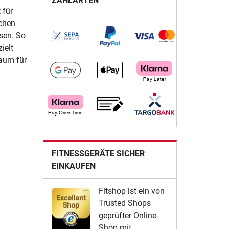
ZAHLARTEN
 für
schen
ssen. So
ielt
raum für
FITNESSGERÄTE SICHER
EINKAUFEN
Fitshop ist ein von
Trusted Shops
geprüfter Online-
Shop mit