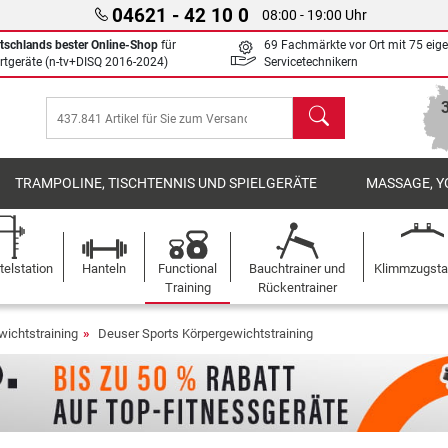
04621 - 42 10 0
08:00 - 19:00 Uhr
tschlands bester Online-Shop
für
69 Fachmärkte vor Ort mit 75 eig
rtgeräte (n-tv+DISQ 2016-2024)
Servicetechnikern
Suchen
TRAMPOLINE, TISCHTENNIS UND SPIELGERÄTE
MASSAGE, Y
elstation
Hanteln
Functional
Bauchtrainer und
Klimmzugst
Training
Rückentrainer
wichtstraining
Deuser Sports Körpergewichtstraining