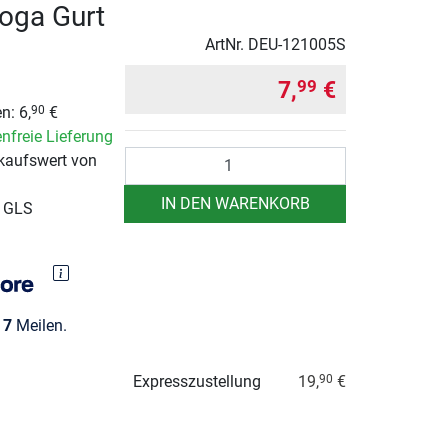
oga Gurt
ArtNr.
DEU-121005S
7,
€
99
n: 6,
€
90
nfreie Lieferung
Anzahl
kaufswert von
IN DEN WARENKORB
r GLS
e
7
Meilen.
Expresszustellung
19,
€
90