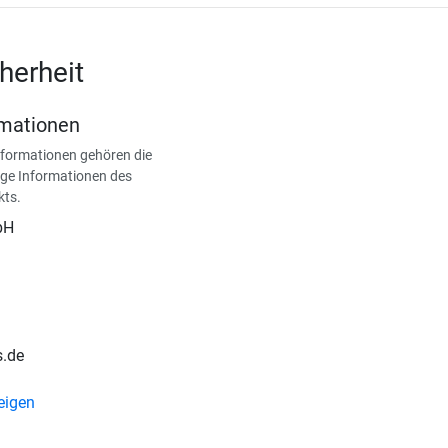
herheit
rmationen
nformationen gehören die
ge Informationen des
kts.
bH
s.de
eigen